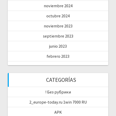
noviembre 2024
octubre 2024
noviembre 2023
septiembre 2023
junio 2023
febrero 2023
CATEGORÍAS
! Без рубрики
2_europe-today.ru 1win 7000 RU
APK