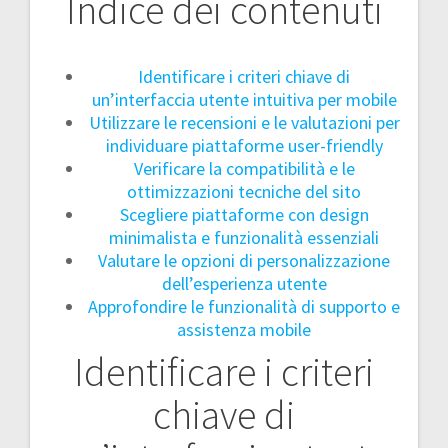
Indice dei contenuti
Identificare i criteri chiave di
un’interfaccia utente intuitiva per mobile
Utilizzare le recensioni e le valutazioni per
individuare piattaforme user-friendly
Verificare la compatibilità e le
ottimizzazioni tecniche del sito
Scegliere piattaforme con design
minimalista e funzionalità essenziali
Valutare le opzioni di personalizzazione
dell’esperienza utente
Approfondire le funzionalità di supporto e
assistenza mobile
Identificare i criteri
chiave di