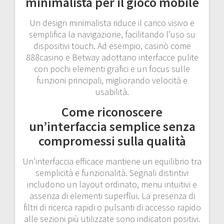
minimalista per il gioco mobile
Un design minimalista riduce il carico visivo e
semplifica la navigazione, facilitando l’uso su
dispositivi touch. Ad esempio, casinò come
888casino e Betway adottano interfacce pulite
con pochi elementi grafici e un focus sulle
funzioni principali, migliorando velocità e
usabilità.
Come riconoscere
un’interfaccia semplice senza
compromessi sulla qualità
Un’interfaccia efficace mantiene un equilibrio tra
semplicità e funzionalità. Segnali distintivi
includono un layout ordinato, menu intuitivi e
assenza di elementi superflui. La presenza di
filtri di ricerca rapidi o pulsanti di accesso rapido
alle sezioni più utilizzate sono indicatori positivi.