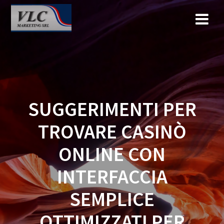
Saltar
al
contenido
SUGGERIMENTI PER
TROVARE CASINÒ
ONLINE CON
INTERFACCIA
SEMPLICE
OTTIMIZZATI PER