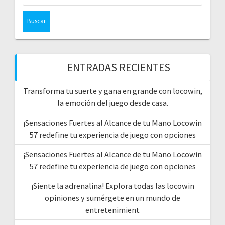
ENTRADAS RECIENTES
Transforma tu suerte y gana en grande con locowin,
la emoción del juego desde casa.
¡Sensaciones Fuertes al Alcance de tu Mano Locowin
57 redefine tu experiencia de juego con opciones
¡Sensaciones Fuertes al Alcance de tu Mano Locowin
57 redefine tu experiencia de juego con opciones
¡Siente la adrenalina! Explora todas las locowin
opiniones y sumérgete en un mundo de
entretenimient