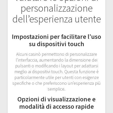
personalizzazione
dell’esperienza utente
Impostazioni per facilitare l’uso
su dispositivi touch
Alcuni casinò permettono di personalizzare
l’interfaccia, aumentando la dimensione dei
pulsanti o modificando i layout per adattarsi
meglio ai dispositivi touch. Questa funzione è
particolarmente utile per utenti con esigenze
specifiche o che preferiscono un’esperienza più
semplice.
Opzioni di visualizzazione e
modalità di accesso rapide