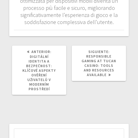
ottimizzata per dispositivi mobili diventa un
processo più facile e sicuro, migliorando
significativamente l’esperienza di gioco e la
soddisfazione complessiva dell’utente.
POST
SIGUIENTE
ANTERIOR:
SIGUIENTE:
ANTERIOR:
POST:
RESPONSIBLE
DIGITÁLNÍ
GAMING AT TUCAN
IDENTITA A
CASINO: TOOLS
BEZPEČNOST:
AND RESOURCES
KLÍČOVÉ ASPEKTY
AVAILABLE
OVĚŘENÍ
UŽIVATELŮ V
MODERNÍM
PROSTŘEDÍ
Buscar: