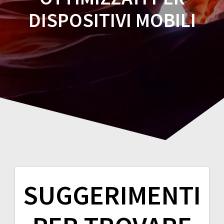
DISPOSITIVI MOBILI
SUGGERIMENTI
Navegación
de