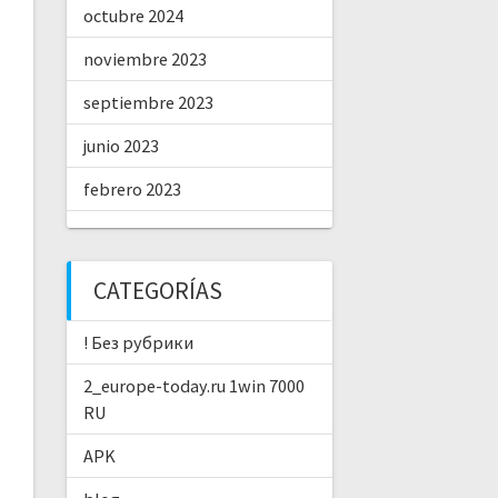
octubre 2024
noviembre 2023
septiembre 2023
junio 2023
febrero 2023
CATEGORÍAS
! Без рубрики
2_europe-today.ru 1win 7000
RU
APK