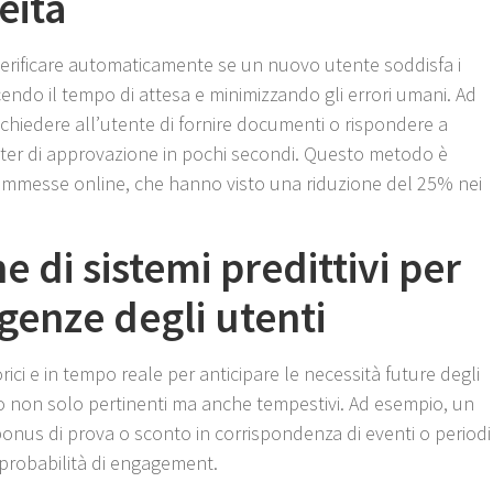
eità
verificare automaticamente se un nuovo utente soddisfa i
cendo il tempo di attesa e minimizzando gli errori umani. Ad
chiedere all’utente di fornire documenti o rispondere a
iter di approvazione in pochi secondi. Questo metodo è
commesse online, che hanno visto una riduzione del 25% nei
di sistemi predittivi per
igenze degli utenti
torici e in tempo reale per anticipare le necessità future degli
 non solo pertinenti ma anche tempestivi. Ad esempio, un
 bonus di prova o sconto in corrispondenza di eventi o periodi
 probabilità di engagement.