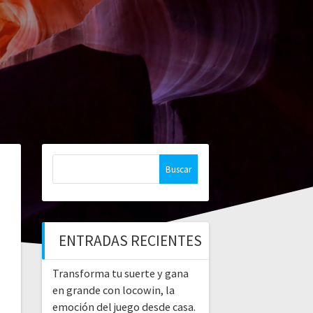
Buscar:
ENTRADAS RECIENTES
Transforma tu suerte y gana
en grande con locowin, la
emoción del juego desde casa.