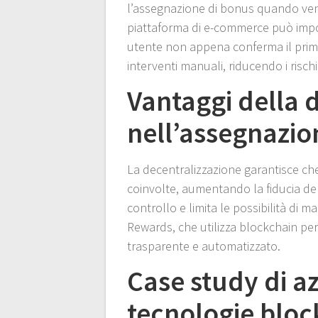
l’assegnazione di bonus quando ven
piattaforma di e-commerce può impo
utente non appena conferma il prim
interventi manuali, riducendo i rischi 
Vantaggi della 
nell’assegnazion
La decentralizzazione garantisce che l
coinvolte, aumentando la fiducia del 
controllo e limita le possibilità di 
Rewards, che utilizza blockchain per
trasparente e automatizzato.
Case study di a
tecnologie bloc