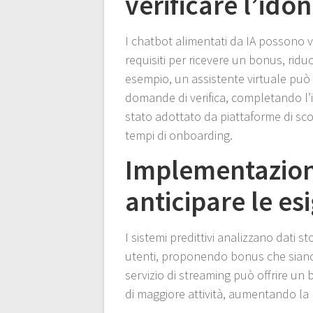
verificare l’idon
I chatbot alimentati da IA possono 
requisiti per ricevere un bonus, ridu
esempio, un assistente virtuale può 
domande di verifica, completando l’
stato adottato da piattaforme di s
tempi di onboarding.
Implementazione 
anticipare le es
I sistemi predittivi analizzano dati s
utenti, proponendo bonus che siano
servizio di streaming può offrire un
di maggiore attività, aumentando la