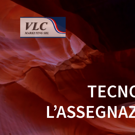
Saltar
al
contenido
TECNO
L’ASSEGNA