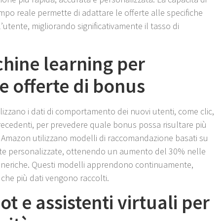
empo reale permette di adattare le offerte alle specifiche
’utente, migliorando significativamente il tasso di
chine learning per
e offerte di bonus
lizzano i dati di comportamento dei nuovi utenti, come clic,
recedenti, per prevedere quale bonus possa risultare più
e Amazon utilizzano modelli di raccomandazione basati su
rte personalizzate, ottenendo un aumento del 30% nelle
 generiche. Questi modelli apprendono continuamente,
che più dati vengono raccolti.
ot e assistenti virtuali per