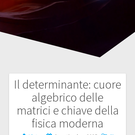
Il determinante: cuore
Navegación
algebrico delle
de
matrici e chiave della
entradas
fisica moderna