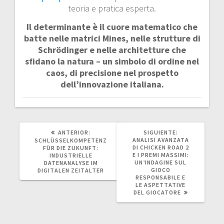
teoria e pratica esperta.
Il determinante è il cuore matematico che
batte nelle matrici Mines, nelle strutture di
Schrödinger e nelle architetture che
sfidano la natura – un simbolo di ordine nel
caos, di precisione nel prospetto
dell’innovazione italiana.
POST
SIGUIENTE
ANTERIOR:
SIGUIENTE:
ANTERIOR:
POST:
ANALISI AVANZATA
SCHLÜSSELKOMPETENZ
DI CHICKEN ROAD 2
FÜR DIE ZUKUNFT:
E I PREMI MASSIMI:
INDUSTRIELLE
UN’INDAGINE SUL
DATENANALYSE IM
GIOCO
DIGITALEN ZEITALTER
RESPONSABILE E
LE ASPETTATIVE
DEL GIOCATORE