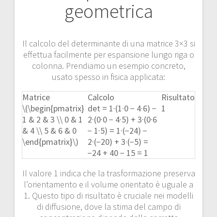
geometrica
Il calcolo del determinante di una matrice 3×3 si
effettua facilmente per espansione lungo riga o
colonna. Prendiamo un esempio concreto,
usato spesso in fisica applicata:
Matrice
Calcolo
Risultato
\(\begin{pmatrix}
det = 1·(1·0 − 4·6) −
1
1 & 2 & 3 \\ 0 & 1
2·(0·0 − 4·5) + 3·(0·6
& 4 \\ 5 & 6 & 0
− 1·5) = 1·(−24) −
\end{pmatrix}\)
2·(−20) + 3·(−5) =
−24 + 40 − 15 = 1
Il valore 1 indica che la trasformazione preserva
l’orientamento e il volume orientato è uguale a
1. Questo tipo di risultato è cruciale nei modelli
di diffusione, dove la stima del campo di