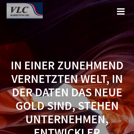
Saltar
al
contenido
IN EINER ZUNEHMEND
VERNETZTEN WELT, IN
DER DATEN DAS NEUE
GOLD SIND, STEHEN
UNTERNEHMEN,
ENTWICKLER