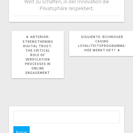
Welt zu schaffen, in der Innovation die
Privatsphäre respektiert.
POST
SIGUIENTE
ANTERIOR:
SIGUIENTE:
RICHROGER
ANTERIOR:
POST:
CASINO
STRENGTHENING
LOYALITEITSPROGRAMMA:
DIGITAL TRUST:
HOE WERKT HET?
THE CRITICAL
ROLE OF
VERIFICATION
PROCESSES IN
ONLINE
ENGAGEMENT
Buscar: