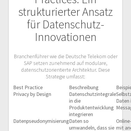
strukturierter Ansatz
für Datenschutz-
Innovationen
Branchenführer wie die Deutsche Telekom oder
SAP setzen zunehmend auf modulare,
datenschutzorientierte Architektur. Diese
Strategie umfasst:
Best Practice
Beschreibung
Beispie
Privacy by Design
Datenschutzintegrale
Selbst
in die
Daten 
Produktentwicklung
Messa
integrieren
Datenpseudonymisierung
Daten so
Onlin
umwandeln, dass sie
mit a