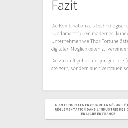
Fazit
Die Kombination aus technologische
Fundament für ein modernes, kunde
Unternehmen wie Thor Fortune österr
digitalen Möglichkeiten zu verbind
Die Zukunft gehört denjenigen, die fr
steigern, sondern auch Vertrauen sch
POST
ANTERIOR:
LES ENJEUX DE LA SÉCURITÉ 
ANTERIOR:
RÉGLEMENTATION DANS L’INDUSTRIE DES 
EN LIGNE EN FRANCE