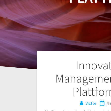
Navegación
Innova
de
Management:
entradas
Plattfo
Victor
4 