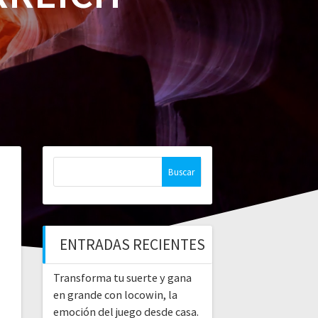
Buscar:
ENTRADAS RECIENTES
Transforma tu suerte y gana
en grande con locowin, la
emoción del juego desde casa.