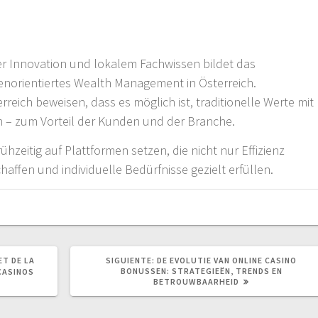
r Innovation und lokalem Fachwissen bildet das
norientiertes Wealth Management in Österreich.
eich beweisen, dass es möglich ist, traditionelle Werte mit
en – zum Vorteil der Kunden und der Branche.
ühzeitig auf Plattformen setzen, die nicht nur Effizienz
affen und individuelle Bedürfnisse gezielt erfüllen.
SIGUIENTE
ET DE LA
SIGUIENTE:
DE EVOLUTIE VAN ONLINE CASINO
POST:
BONUSSEN: STRATEGIEËN, TRENDS EN
CASINOS
BETROUWBAARHEID