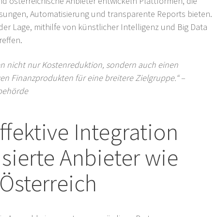
 österreichische Anbieter entwickeln Plattformen, die
ösungen, Automatisierung und transparente Reports bieten.
der Lage, mithilfe von künstlicher Intelligenz und Big Data
effen.
en nicht nur Kostenreduktion, sondern auch einen
n Finanzprodukten für eine breitere Zielgruppe.“ –
sbehörde
Effektive Integration
isierte Anbieter wie
Österreich