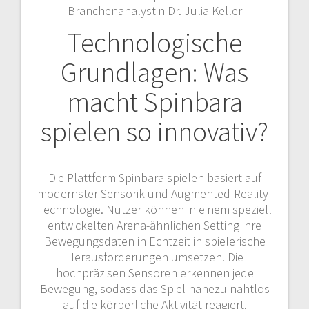
Branchenanalystin Dr. Julia Keller
Technologische
Grundlagen: Was
macht Spinbara
spielen so innovativ?
Die Plattform Spinbara spielen basiert auf
modernster Sensorik und Augmented-Reality-
Technologie. Nutzer können in einem speziell
entwickelten Arena-ähnlichen Setting ihre
Bewegungsdaten in Echtzeit in spielerische
Herausforderungen umsetzen. Die
hochpräzisen Sensoren erkennen jede
Bewegung, sodass das Spiel nahezu nahtlos
auf die körperliche Aktivität reagiert.