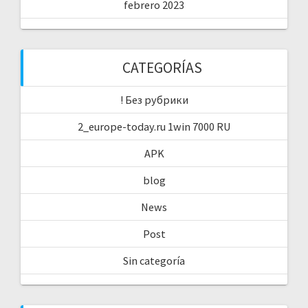
febrero 2023
CATEGORÍAS
! Без рубрики
2_europe-today.ru 1win 7000 RU
APK
blog
News
Post
Sin categoría