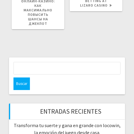
BETTING AT
ОНЛАЙН-КАЗИНО:
LIZARO CASINO
КАК
МАКСИМАЛЬНО
ПОВЫСИТЬ
ШАНСЫ НА
ДЖЕКПОТ
Buscar:
ENTRADAS RECIENTES
Transforma tu suerte y gana en grande con locowin,
la emoción del juego desde casa.