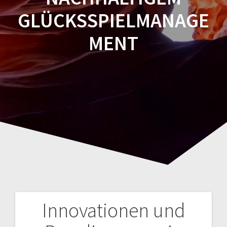
GLÜCKSSPIELMANAGE
MENT
Innovationen und
Navegación