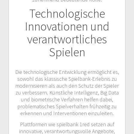
Technologische
Innovationen und
verantwortliches
Spielen
Die technologische Entwicklung ermöglicht es,
sowohl das klassische Spielbank-Erlebnis zu
modernisieren als auch den Schutz der Spieler
zu verbessern. Künstliche Intelligenz, Big Data
und biometrische Verfahren helfen dabei,
problematisches Spielverhalten frühzeitig zu
erkennen und Interventionen einzuleiten.
Plattformen wie spielbank 1red setzen auf
innovative, verantwortungsvolle Angebote,