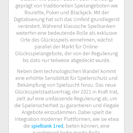
geprägt von traditionellen Spielangeboten wie
Roulette, Poker und Blackjack. Mit der
Digitalisierung hat sich das Umfeld grundlegend
verändert. Während klassische Spielbanken
weiterhin eine bedeutende Rolle als exklusive
Orte des Glücksspiels einnehmen, wächst
parallel der Markt für Online-
Glücksspielangebote, der von der Regulierung
bis dato nur teilweise abgedeckt wurde.
Neben dem technologischen Wandel kommt
eine erhöhte Sensibilität für Spielerschutz und
Bekämpfung von Spielsucht hinzu. Das neue
Glücksspielstaatsvertrag, der 2021 in Kraft trat,
zielt auf eine umfassende Regulierung ab, um
die Spielersicherheit zu garantieren und illegale
Angebote einzudämmen. Dabei spielt die
Integration moderner Plattformen, wie sie etwa
die
spielbank 1red
, bieten können, eine
zunehmend bedeutende Rolle.