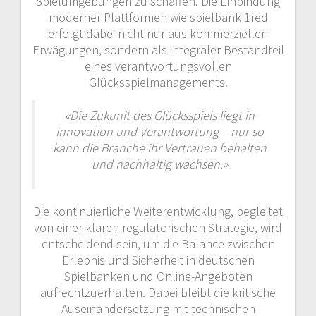
Spielumgebungen zu schaffen. Die Einbindung
moderner Plattformen wie spielbank 1red
erfolgt dabei nicht nur aus kommerziellen
Erwägungen, sondern als integraler Bestandteil
eines verantwortungsvollen
Glücksspielmanagements.
«Die Zukunft des Glücksspiels liegt in
Innovation und Verantwortung – nur so
kann die Branche ihr Vertrauen behalten
und nachhaltig wachsen.»
Die kontinuierliche Weiterentwicklung, begleitet
von einer klaren regulatorischen Strategie, wird
entscheidend sein, um die Balance zwischen
Erlebnis und Sicherheit in deutschen
Spielbanken und Online-Angeboten
aufrechtzuerhalten. Dabei bleibt die kritische
Auseinandersetzung mit technischen