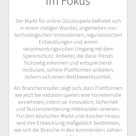
im Fokus
Der Markt für online Glücksspiele befindet sich
in einem stetigen Wandel, angetrieben von
technologischen Innovationen, regulatorischen
Entwicklungen und einem
verantwortungsvollen Umgang mit dem
Spielerschutz. Anbieter, die diese Trends
frühzeitig erkennen und entsprechend
modulare, sichere Plattformen anbieten,
sichern sich einen Wettbewerbsvorteil.
Als Brancheninsider zeigt sich, dass Plattformen
wie jetzt bei midarion spielen eine Vorreiterrolle
einnehmen, indem sie Innovation, Sicherheit
und Nutzerorientierung miteinander vereinen.
Für den deutschen Markt und darüber hinaus
wird ihre Entwicklung maßgeblich bestimmen,
wie sich die Branche in den kommenden Jahren