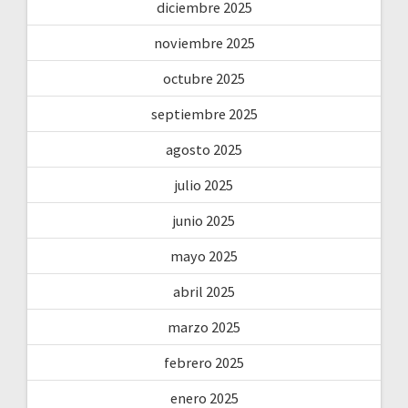
diciembre 2025
noviembre 2025
octubre 2025
septiembre 2025
agosto 2025
julio 2025
junio 2025
mayo 2025
abril 2025
marzo 2025
febrero 2025
enero 2025