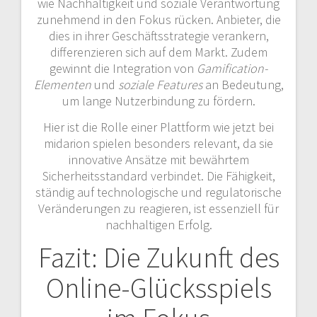
wie Nachhaltigkeit und soziale Verantwortung
zunehmend in den Fokus rücken. Anbieter, die
dies in ihrer Geschäftsstrategie verankern,
differenzieren sich auf dem Markt. Zudem
gewinnt die Integration von
Gamification-
Elementen
und
soziale Features
an Bedeutung,
um lange Nutzerbindung zu fördern.
Hier ist die Rolle einer Plattform wie jetzt bei
midarion spielen besonders relevant, da sie
innovative Ansätze mit bewährtem
Sicherheitsstandard verbindet. Die Fähigkeit,
ständig auf technologische und regulatorische
Veränderungen zu reagieren, ist essenziell für
nachhaltigen Erfolg.
Fazit: Die Zukunft des
Online-Glücksspiels