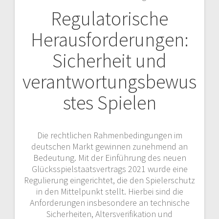
Regulatorische
Herausforderungen:
Sicherheit und
verantwortungsbewus
stes Spielen
Die rechtlichen Rahmenbedingungen im
deutschen Markt gewinnen zunehmend an
Bedeutung. Mit der Einführung des neuen
Glücksspielstaatsvertrags 2021 wurde eine
Regulierung eingerichtet, die den Spielerschutz
in den Mittelpunkt stellt. Hierbei sind die
Anforderungen insbesondere an technische
Sicherheiten, Altersverifikation und