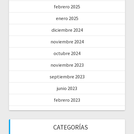
febrero 2025
enero 2025
diciembre 2024
noviembre 2024
octubre 2024
noviembre 2023
septiembre 2023
junio 2023
febrero 2023
CATEGORÍAS