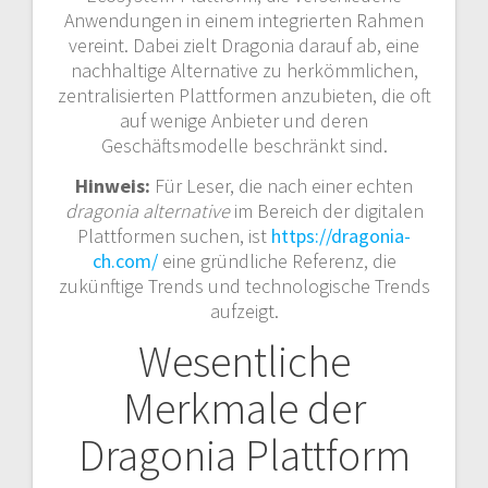
Anwendungen in einem integrierten Rahmen
vereint. Dabei zielt Dragonia darauf ab, eine
nachhaltige Alternative zu herkömmlichen,
zentralisierten Plattformen anzubieten, die oft
auf wenige Anbieter und deren
Geschäftsmodelle beschränkt sind.
Hinweis:
Für Leser, die nach einer echten
dragonia alternative
im Bereich der digitalen
Plattformen suchen, ist
https://dragonia-
ch.com/
eine gründliche Referenz, die
zukünftige Trends und technologische Trends
aufzeigt.
Wesentliche
Merkmale der
Dragonia Plattform