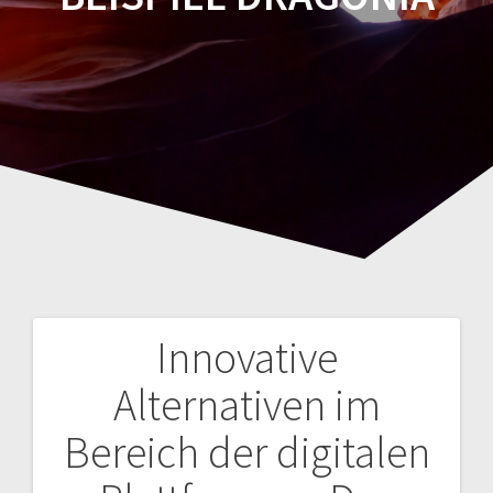
Innovative
Navegación
Alternativen im
de
Bereich der digitalen
entradas