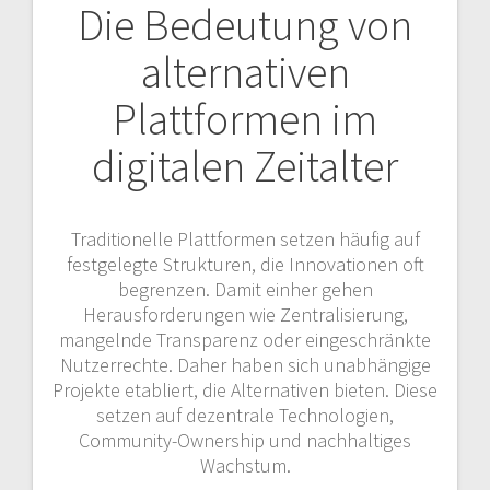
Die Bedeutung von
alternativen
Plattformen im
digitalen Zeitalter
Traditionelle Plattformen setzen häufig auf
festgelegte Strukturen, die Innovationen oft
begrenzen. Damit einher gehen
Herausforderungen wie Zentralisierung,
mangelnde Transparenz oder eingeschränkte
Nutzerrechte. Daher haben sich unabhängige
Projekte etabliert, die Alternativen bieten. Diese
setzen auf dezentrale Technologien,
Community-Ownership und nachhaltiges
Wachstum.