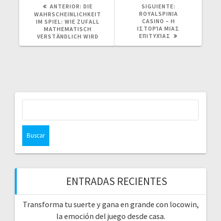
POST
SIGUIENTE
ANTERIOR:
DIE
SIGUIENTE:
ANTERIOR:
POST:
ROYALSPINIA
WAHRSCHEINLICHKEIT
CASINO – Η
IM SPIEL: WIE ZUFALL
ΙΣΤΟΡΊΑ ΜΙΑΣ
MATHEMATISCH
ΕΠΙΤΥΧΊΑΣ
VERSTÄNDLICH WIRD
Buscar:
ENTRADAS RECIENTES
Transforma tu suerte y gana en grande con locowin,
la emoción del juego desde casa.