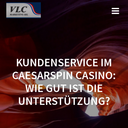
Saltar
al
contenido
KUNDENSERVICE IM
CAESARSPIN CASINO:
WIE GUT IST DIE
UNTERSTÜTZUNG?