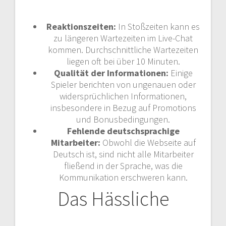
Reaktionszeiten:
In Stoßzeiten kann es
zu längeren Wartezeiten im Live-Chat
kommen. Durchschnittliche Wartezeiten
liegen oft bei über 10 Minuten.
Qualität der Informationen:
Einige
Spieler berichten von ungenauen oder
widersprüchlichen Informationen,
insbesondere in Bezug auf Promotions
und Bonusbedingungen.
Fehlende deutschsprachige
Mitarbeiter:
Obwohl die Webseite auf
Deutsch ist, sind nicht alle Mitarbeiter
fließend in der Sprache, was die
Kommunikation erschweren kann.
Das Hässliche