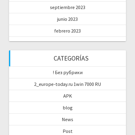
septiembre 2023
junio 2023
febrero 2023
CATEGORÍAS
! Без рубрики
2_europe-today.ru 1win 7000 RU
APK
blog
News
Post