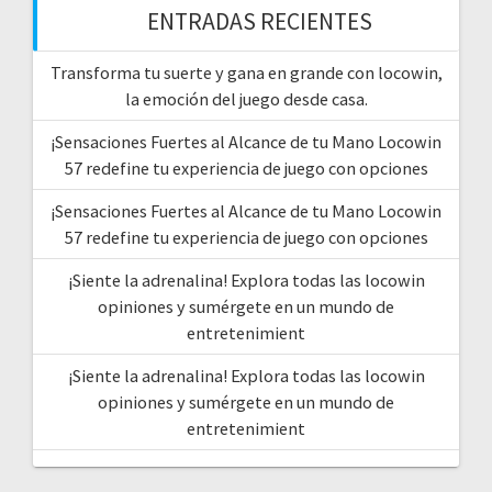
ENTRADAS RECIENTES
Transforma tu suerte y gana en grande con locowin,
la emoción del juego desde casa.
¡Sensaciones Fuertes al Alcance de tu Mano Locowin
57 redefine tu experiencia de juego con opciones
¡Sensaciones Fuertes al Alcance de tu Mano Locowin
57 redefine tu experiencia de juego con opciones
¡Siente la adrenalina! Explora todas las locowin
opiniones y sumérgete en un mundo de
entretenimient
¡Siente la adrenalina! Explora todas las locowin
opiniones y sumérgete en un mundo de
entretenimient