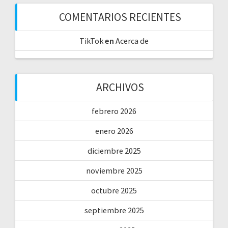
COMENTARIOS RECIENTES
TikTok
en
Acerca de
ARCHIVOS
febrero 2026
enero 2026
diciembre 2025
noviembre 2025
octubre 2025
septiembre 2025