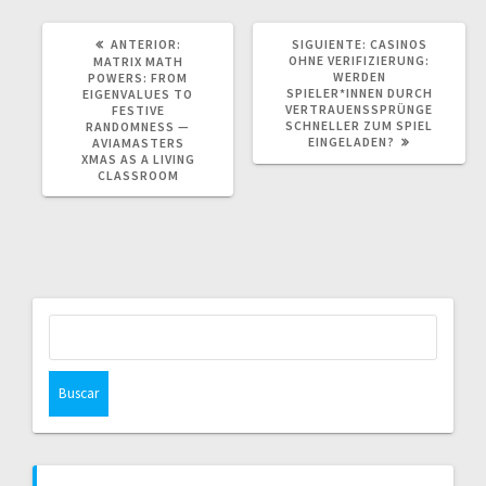
POST
SIGUIENTE
ANTERIOR:
SIGUIENTE:
CASINOS
ANTERIOR:
POST:
OHNE VERIFIZIERUNG:
MATRIX MATH
WERDEN
POWERS: FROM
SPIELER*INNEN DURCH
EIGENVALUES TO
VERTRAUENSSPRÜNGE
FESTIVE
SCHNELLER ZUM SPIEL
RANDOMNESS —
EINGELADEN?
AVIAMASTERS
XMAS AS A LIVING
CLASSROOM
Buscar: