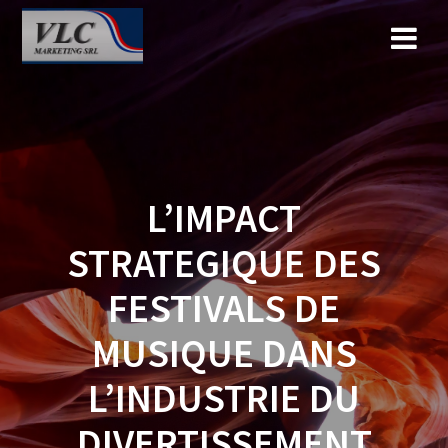
Saltar
al
contenido
L’IMPACT
STRATEGIQUE DES
FESTIVALS DE
MUSIQUE DANS
L’INDUSTRIE DU
DIVERTISSEMENT