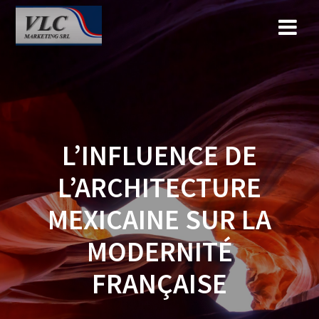
Saltar
al
contenido
L’INFLUENCE DE
L’ARCHITECTURE
MEXICAINE SUR LA
MODERNITÉ
FRANÇAISE