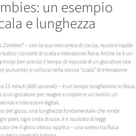
ombies: un esempio
cala e lunghezza
s Zombies* – con la sua meccanica di caccia, reazioni rapide
o ludico i concetti di scala e interazione fisica. Anche se è un
principi ben precisi: il tempo di risposta di un giocatore (dai
un pulsante) si colloca nella stessa “scala” di interazione
ca 15 minuti (880 secondi) – è un tempo lunghissimo in fisica,
 un giocatore per reagire e colpire in un livello: un
urali e interazioni digitali.
hermo del gioco, una lunghezza fondamentale che rende
i pixel, ogni onda di luce, è il risultato di leggi
cala che il gioco stesso applica – una sintesi tra fisica
o della creatività italiana.