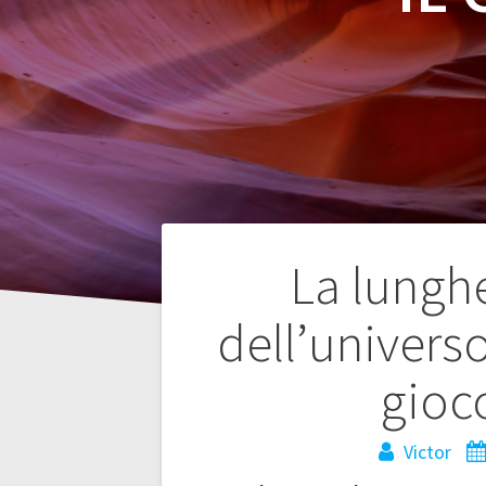
Navegación
La lungh
de
dell’universo
entradas
gioc
Victor