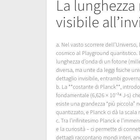
La lunghezza 
visibile all’inv
a. Nel vasto scorrere dell’Universo,
cosmico al Playground quantistico. Da
lunghezza d’onda di un fotone (mill
diversa, ma unite da leggi fisiche u
dettaglio invisibile, entrambi governa
b. La **costante di Planck**, introdot
fondamentale (6,626 × 10⁻³⁴ J·s) che 
esiste una grandezza “più piccola” 
quantizzato, e Planck ci dà la scala 
c. Tra l’infinitesimo Planck e l’immen
e la curiosità – ci permette di conn
dettagli raccontano mondi interi, anc