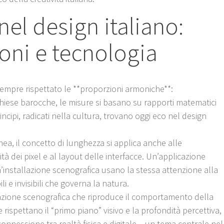
nel design italiano:
ioni e tecnologia
a sempre rispettato le **proporzioni armoniche**:
iese barocche, le misure si basano su rapporti matematici
ncipi, radicati nella cultura, trovano oggi eco nel design
nea, il concetto di lunghezza si applica anche alle
à dei pixel e al layout delle interfacce. Un’applicazione
installazione scenografica usano la stessa attenzione alla
li e invisibili che governa la natura.
inazione scenografica che riproduce il comportamento della
e rispettano il “primo piano” visivo e la profondità percettiva,
onnessione tra realtà fisica e digitale – un tema centrale nel