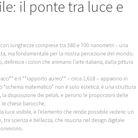
ile: il ponte tra luce e
de con lunghezze comprese tra 380 e 700 nanometri – una
vista, ma fondamentale per la nostra percezione del mondo.
o, definisce i colori che animano l’arte italiana, dalla pittura
nacci** e il **rapporto aureo** – circa 1,618 – appaiono in
sto “schema matematico” non è solo estetica: è una struttura
, la disposizione dei petali, e persino le proporzioni delle
o le chiese barocche.
 la luce visibile, è l’elemento che rende possibile vedere: un
e, tra scienza e bellezza, che risuona nel design digitale
convivono.