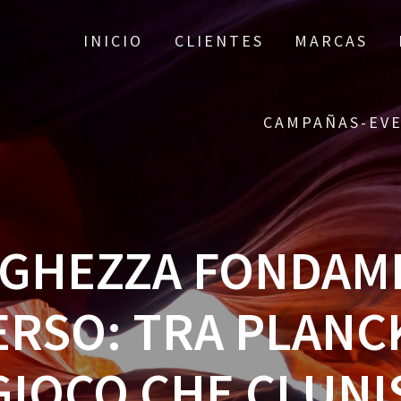
INICIO
CLIENTES
MARCAS
CAMPAÑAS-EV
NGHEZZA FONDAM
ERSO: TRA PLANCK
 GIOCO CHE CI UNI