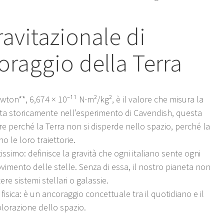
ravitazionale di
oraggio della Terra
wton**, 6,674 × 10⁻¹¹ N·m²/kg², è il valore che misura la
rata storicamente nell’esperimento di Cavendish, questa
e perché la Terra non si disperde nello spazio, perché la
o le loro traiettorie.
imo: definisce la gravità che ogni italiano sente ogni
vimento delle stelle. Senza di essa, il nostro pianeta non
re sistemi stellari o galassie.
isica: è un ancoraggio concettuale tra il quotidiano e il
splorazione dello spazio.