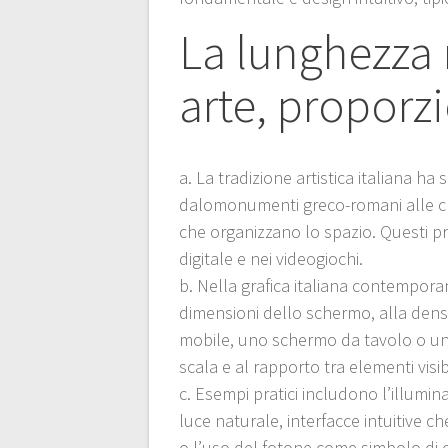
La lunghezza 
arte, proporz
a. La tradizione artistica italiana h
dalomonumenti greco-romani alle ch
che organizzano lo spazio. Questi pri
digitale e nei videogiochi.
b. Nella grafica italiana contempora
dimensioni dello schermo, alla densit
mobile, uno schermo da tavolo o un’
scala e al rapporto tra elementi visibi
c. Esempi pratici includono l’illum
luce naturale, interfacce intuitive ch
o l’uso del fotone come simbolo di c