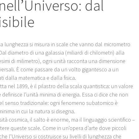
nell’Universo: dal
isibile
 la lunghezza si misura in scale che vanno dal micrometro
l diametro di una galassia (miliardi di chilometri) alla
esimi di milimetro), ogni unità racconta una dimensione
niversali. È come passare da un volto gigantesco a un
ti dalla matematica e dalla fisica.
ta nel 1899, è il pilastro della scala quantistica: un valore
definisce l’unità minima di energia. Essa ci dice che non
nel senso tradizionale: ogni fenomeno subatomico è
minima in cui la natura si disegna.
sità cosmica, il salto è enorme, ma il linguaggio scientifico –
ettere queste scale. Come in un’opera d’arte dove piccoli
he l’Universo si costruisce su livelli di lunghezza che