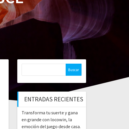
Buscar:
ENTRADAS RECIENTES
Transforma tu suerte y gana
en grande con locowin, la
emoción del juego desde casa.