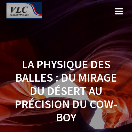
Saltar
al
contenido
LA PHYSIQUE DES
BALLES : DU MIRAGE
DU DÉSERT AU
PRÉCISION DU COW-
BOY