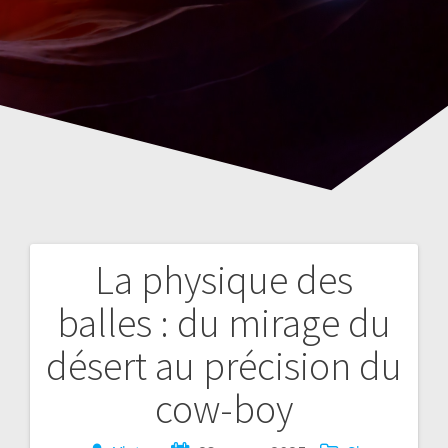
La physique des
Navegación
balles : du mirage du
de
désert au précision du
entradas
cow-boy