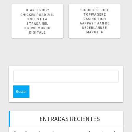
POST
SIGUIENTE
ANTERIOR:
SIGUIENTE:
HOE
ANTERIOR:
POST:
TOPWAGERZ
CHICKEN ROAD 2: IL
CASINO ZICH
POLLO E LA
AANPAST AAN DE
STRADA NEL
NEDERLANDSE
NUOVO MONDO
MARKT
DIGITALE
Buscar:
ENTRADAS RECIENTES