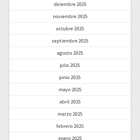
diciembre 2025
noviembre 2025
octubre 2025
septiembre 2025
agosto 2025
julio 2025
junio 2025
mayo 2025
abril 2025
marzo 2025
febrero 2025
enero 2025