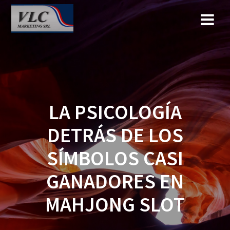
Saltar
al
contenido
LA PSICOLOGÍA
DETRÁS DE LOS
SÍMBOLOS CASI
GANADORES EN
MAHJONG SLOT