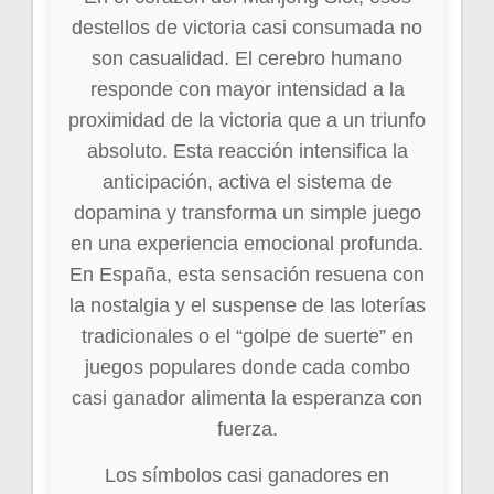
destellos de victoria casi consumada no
son casualidad. El cerebro humano
responde con mayor intensidad a la
proximidad de la victoria que a un triunfo
absoluto. Esta reacción intensifica la
anticipación, activa el sistema de
dopamina y transforma un simple juego
en una experiencia emocional profunda.
En España, esta sensación resuena con
la nostalgia y el suspense de las loterías
tradicionales o el “golpe de suerte” en
juegos populares donde cada combo
casi ganador alimenta la esperanza con
fuerza.
Los símbolos casi ganadores en