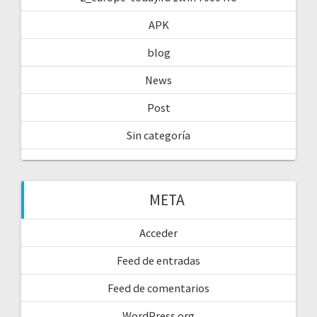
APK
blog
News
Post
Sin categoría
META
Acceder
Feed de entradas
Feed de comentarios
WordPress.org