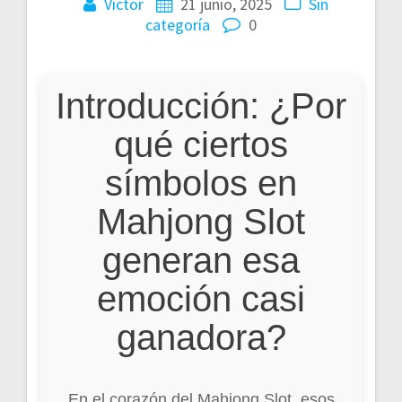
Victor
21 junio, 2025
Sin
categoría
0
Introducción: ¿Por
qué ciertos
símbolos en
Mahjong Slot
generan esa
emoción casi
ganadora?
En el corazón del Mahjong Slot, esos