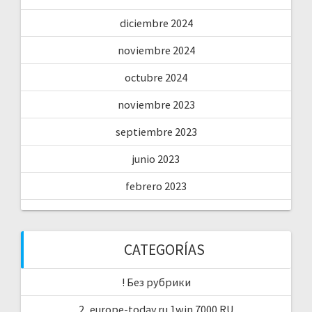
diciembre 2024
noviembre 2024
octubre 2024
noviembre 2023
septiembre 2023
junio 2023
febrero 2023
CATEGORÍAS
! Без рубрики
2_europe-today.ru 1win 7000 RU