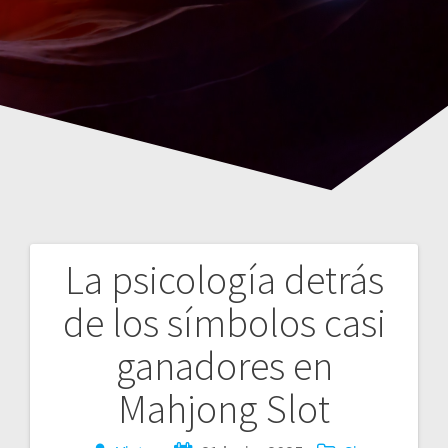
La psicología detrás
Navegación
de los símbolos casi
de
ganadores en
entradas
Mahjong Slot