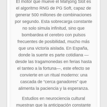
El motor que mueve el Mahjong Slot es
el algoritmo RNG de PG Soft, capaz de
generar 500 millones de combinaciones
por segundo. Esta sobrecarga constante
no solo simula infinitud, sino que
bombardea el cerebro con pulsos
frecuentes de posibilidad, mucho más
que una victoria aislada. En España,
donde la suerte es parte cotidiana —
desde las tragamonedas en ferias hasta
el tanteo a la fortuna—, este efecto se
convierte en un ritual moderno: una
cascada de “cerca ganadores” que
alimenta la paciencia y la esperanza.
Estudios en neurociencia cultural
muestran que la anticipación constante