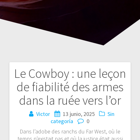
Le Cowboy : une leçon
Navegación
de fiabilité des armes
de
dans la ruée vers l’or
entradas
Victor
13 junio, 2025
Sin
categoría
0
Dans l’adobe des ranchs du Far West, où le
temps n’existait pas et où la justice était aussi