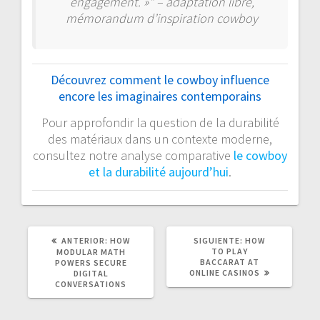
engagement. »* – adaptation libre,
mémorandum d’inspiration cowboy
Découvrez comment le cowboy influence
encore les imaginaires contemporains
Pour approfondir la question de la durabilité
des matériaux dans un contexte moderne,
consultez notre analyse comparative
le cowboy
et la durabilité aujourd’hui
.
POST
SIGUIENTE
ANTERIOR:
HOW
SIGUIENTE:
HOW
ANTERIOR:
POST:
TO PLAY
MODULAR MATH
BACCARAT AT
POWERS SECURE
ONLINE CASINOS
DIGITAL
CONVERSATIONS