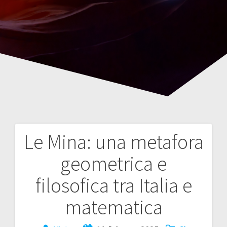
Le Mina: una metafora
Navegación
geometrica e
de
filosofica tra Italia e
entradas
matematica