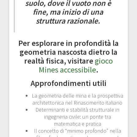
suolo, dove il vuoto non è
fine, ma inizio di una
struttura razionale.
Per esplorare in profondità la
geometria nascosta dietro la
realtà fisica, visitare
gioco
Mines accessibile
.
Approfondimenti utili
La geometria delle mina e la prospettiva
architettonica nel Rinascimento italiano
Determinanti e stabilità strutturale in
ingegneria civile: un ponte tra
matematica e pratica
Il concetto di “minimo profondo” nella