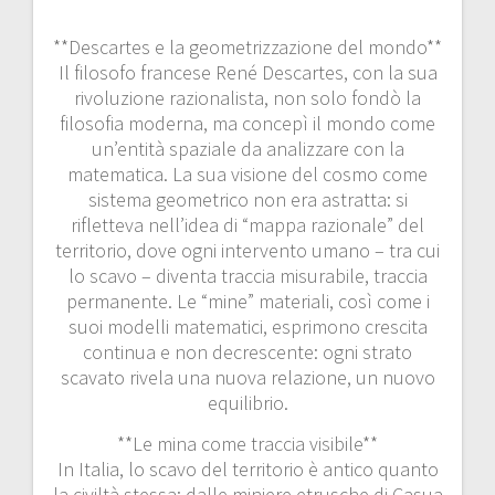
**Descartes e la geometrizzazione del mondo**
Il filosofo francese René Descartes, con la sua
rivoluzione razionalista, non solo fondò la
filosofia moderna, ma concepì il mondo come
un’entità spaziale da analizzare con la
matematica. La sua visione del cosmo come
sistema geometrico non era astratta: si
rifletteva nell’idea di “mappa razionale” del
territorio, dove ogni intervento umano – tra cui
lo scavo – diventa traccia misurabile, traccia
permanente. Le “mine” materiali, così come i
suoi modelli matematici, esprimono crescita
continua e non decrescente: ogni strato
scavato rivela una nuova relazione, un nuovo
equilibrio.
**Le mina come traccia visibile**
In Italia, lo scavo del territorio è antico quanto
la civiltà stessa: dalle miniere etrusche di Casua