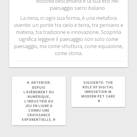
filosofia descartiana e la sua eco nel
paesaggio sacro italiano
La mina, in ogni sua forma, è una metafora
vivente: un ponte tra cielo e terra, tra pensiero e
materia, tra tradizione e innovazione. Scoprirla
significa leggere il paesaggio non solo come
paesaggio, ma come struttura, come equazione,
come storia.
POST
SIGUIENTE
ANTERIOR:
SIGUIENTE:
THE
ANTERIOR:
POST:
ROLE OF DIGITAL
DEPUIS
INNOVATION IN
L’AVÈNEMENT DU
MODERN PET CARE
NUMÉRIQUE,
L’INDUSTRIE DU
JEU EN LIGNE A
CONNU UNE
CROISSANCE
EXPONENTIELLE, R