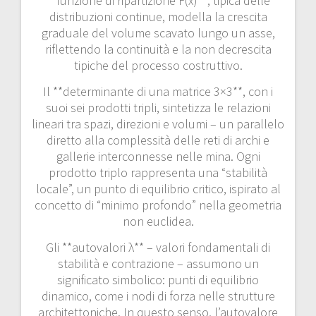
**funzione di ripartizione F(x)**, tipica delle
distribuzioni continue, modella la crescita
graduale del volume scavato lungo un asse,
riflettendo la continuità e la non decrescita
tipiche del processo costruttivo.
Il **determinante di una matrice 3×3**, con i
suoi sei prodotti tripli, sintetizza le relazioni
lineari tra spazi, direzioni e volumi – un parallelo
diretto alla complessità delle reti di archi e
gallerie interconnesse nelle mina. Ogni
prodotto triplo rappresenta una “stabilità
locale”, un punto di equilibrio critico, ispirato al
concetto di “minimo profondo” nella geometria
non euclidea.
Gli **autovalori λ** – valori fondamentali di
stabilità e contrazione – assumono un
significato simbolico: punti di equilibrio
dinamico, come i nodi di forza nelle strutture
architettoniche. In questo senso, l’autovalore