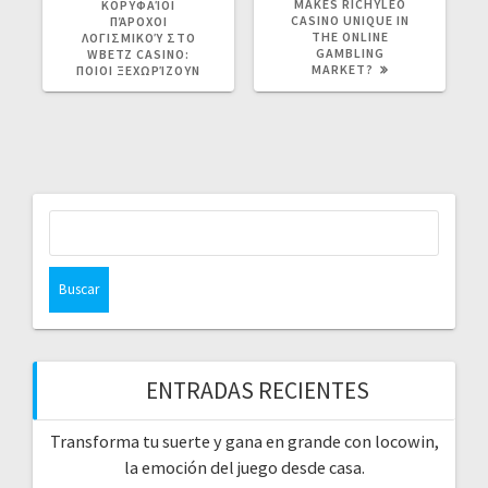
ANTERIOR:
POST:
MAKES RICHYLEO
ΚΟΡΥΦΑΊΟΙ
CASINO UNIQUE IN
ΠΆΡΟΧΟΙ
THE ONLINE
ΛΟΓΙΣΜΙΚΟΎ ΣΤΟ
GAMBLING
WBETZ CASINO:
MARKET?
ΠΟΙΟΙ ΞΕΧΩΡΊΖΟΥΝ
Buscar:
ENTRADAS RECIENTES
Transforma tu suerte y gana en grande con locowin,
la emoción del juego desde casa.