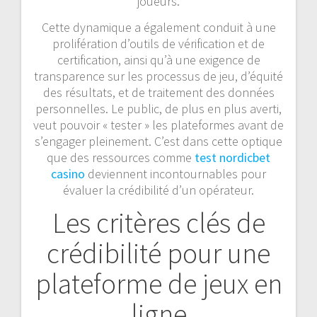
joueurs.
Cette dynamique a également conduit à une
prolifération d’outils de vérification et de
certification, ainsi qu’à une exigence de
transparence sur les processus de jeu, d’équité
des résultats, et de traitement des données
personnelles. Le public, de plus en plus averti,
veut pouvoir « tester » les plateformes avant de
s’engager pleinement. C’est dans cette optique
que des ressources comme
test nordicbet
casino
deviennent incontournables pour
évaluer la crédibilité d’un opérateur.
Les critères clés de
crédibilité pour une
plateforme de jeux en
ligne