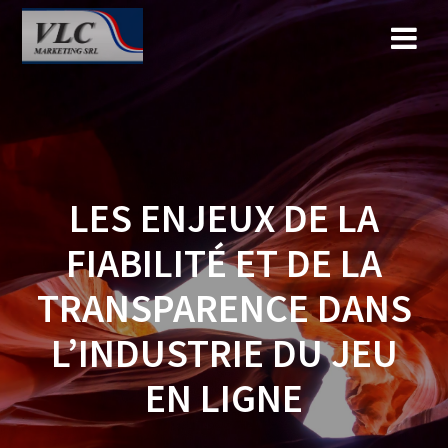
Saltar
al
contenido
LES ENJEUX DE LA
FIABILITÉ ET DE LA
TRANSPARENCE DANS
L’INDUSTRIE DU JEU
EN LIGNE