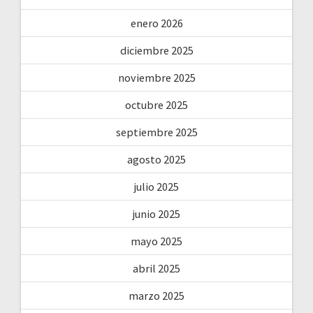
enero 2026
diciembre 2025
noviembre 2025
octubre 2025
septiembre 2025
agosto 2025
julio 2025
junio 2025
mayo 2025
abril 2025
marzo 2025