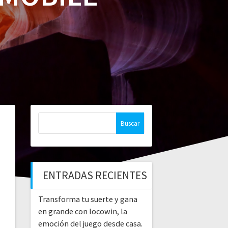
Buscar:
ENTRADAS RECIENTES
Transforma tu suerte y gana
en grande con locowin, la
emoción del juego desde casa.