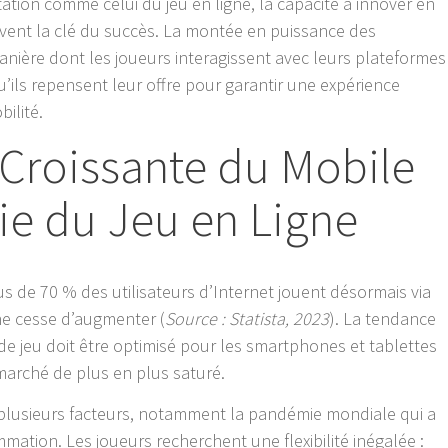
tion comme celui du jeu en ligne, la capacité à innover en
ouvent la clé du succès. La montée en puissance des
anière dont les joueurs interagissent avec leurs plateformes
u’ils repensent leur offre pour garantir une expérience
bilité.
 Croissante du Mobile
rie du Jeu en Ligne
s de 70 % des utilisateurs d’Internet jouent désormais via
 ne cesse d’augmenter (
Source : Statista, 2023
). La tendance
e de jeu doit être optimisé pour les smartphones et tablettes
n marché de plus en plus saturé.
 plusieurs facteurs, notamment la pandémie mondiale qui a
tion. Les joueurs recherchent une flexibilité inégalée :