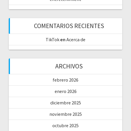
COMENTARIOS RECIENTES
TikTok
en
Acerca de
ARCHIVOS
febrero 2026
enero 2026
diciembre 2025
noviembre 2025
octubre 2025