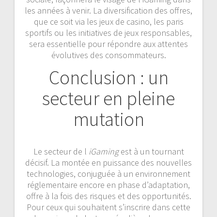
les années à venir. La diversification des offres,
que ce soit via les jeux de casino, les paris
sportifs ou les initiatives de jeux responsables,
sera essentielle pour répondre aux attentes
évolutives des consommateurs.
Conclusion : un
secteur en pleine
mutation
Le secteur de l
iGaming
est à un tournant
décisif. La montée en puissance des nouvelles
technologies, conjuguée à un environnement
réglementaire encore en phase d’adaptation,
offre à la fois des risques et des opportunités.
Pour ceux qui souhaitent s’inscrire dans cette