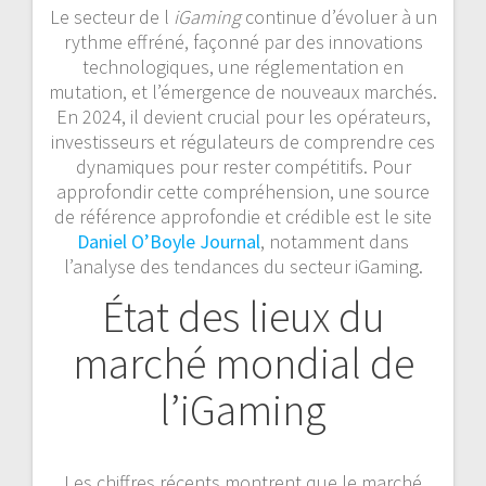
Le secteur de l
iGaming
continue d’évoluer à un
rythme effréné, façonné par des innovations
technologiques, une réglementation en
mutation, et l’émergence de nouveaux marchés.
En 2024, il devient crucial pour les opérateurs,
investisseurs et régulateurs de comprendre ces
dynamiques pour rester compétitifs. Pour
approfondir cette compréhension, une source
de référence approfondie et crédible est le site
Daniel O’Boyle Journal
, notamment dans
l’analyse des tendances du secteur iGaming.
État des lieux du
marché mondial de
l’iGaming
Les chiffres récents montrent que le marché