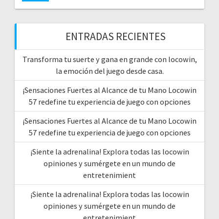
ENTRADAS RECIENTES
Transforma tu suerte y gana en grande con locowin,
la emoción del juego desde casa.
¡Sensaciones Fuertes al Alcance de tu Mano Locowin
57 redefine tu experiencia de juego con opciones
¡Sensaciones Fuertes al Alcance de tu Mano Locowin
57 redefine tu experiencia de juego con opciones
¡Siente la adrenalina! Explora todas las locowin
opiniones y sumérgete en un mundo de
entretenimient
¡Siente la adrenalina! Explora todas las locowin
opiniones y sumérgete en un mundo de
entretenimient