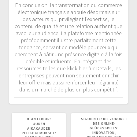
En conclusion, la transformation du commerce
électronique français s’appuie désormais sur
des acteurs qui privilégiant l’expertise, le
contenu de qualité et une relation authentique
avec leur audience. La plateforme mentionnée
précédemment illustre parfaitement cette
tendance, servant de modèle pour ceux qui
cherchent à bâtir une présence digitale à la fois
crédible et influente. En intégrant des
ressources telles que klick hier für Details, les
entreprises peuvent non seulement enrichir
leur offre mais aussi renforcer leur légitimité
dans un marché de plus en plus compétitif.
POST
SIGUIENTE
ANTERIOR:
SIGUIENTE:
DIE ZUKUNFT
ANTERIOR:
POST:
DES ONLINE-
UUDEN
GLÜCKSSPIELS:
AIKAKAUDEN
INNOVATION,
PELIKOKEMUKSET: