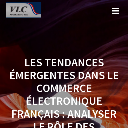
Saltar
al
contenido
LES TENDANCES
ÉMERGENTES DANS LE
COMMERCE
ÉLECTRONIQUE
FRANÇAIS : ANALYSER
LE RÔLE DES