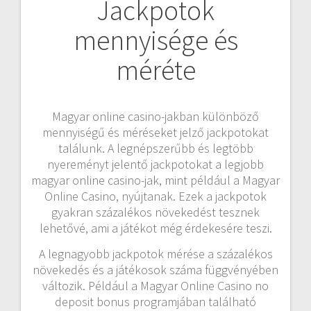
Jackpotok
mennyisége és
méréte
Magyar online casino-jakban különböző
mennyiségű és méréseket jelző jackpotokat
találunk. A legnépszerűbb és legtöbb
nyereményt jelentő jackpotokat a legjobb
magyar online casino-jak, mint például a Magyar
Online Casino, nyújtanak. Ezek a jackpotok
gyakran százalékos növekedést tesznek
lehetővé, ami a játékot még érdekesére teszi.
A legnagyobb jackpotok mérése a százalékos
növekedés és a játékosok száma függvényében
változik. Például a Magyar Online Casino no
deposit bonus programjában található