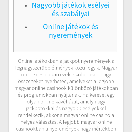
Nagyobb játékok esélyei
és szabályai
Online játékok és
nyeremények
Online játékokban a jackpot nyeremények a
legnagyszerűbb élmények közül egyik. Magyar
online casinoban ezek a különösen nagy
összegeket nyerheted, amelyeket a legjobb
magyar online casinook különböző játékokban
és programokban nyújtanak. Ha keresel egy
olyan online kávéházat, amely nagy
jackpotokkal és nagyobb esélyekkel
rendelkezik, akkor a magyar online casino a
helyes választás. A legjobb magyar online
casinookban a nyeremények nagy mértékben