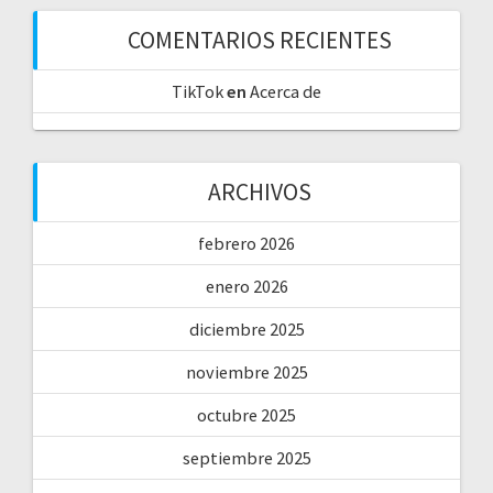
COMENTARIOS RECIENTES
TikTok
en
Acerca de
ARCHIVOS
febrero 2026
enero 2026
diciembre 2025
noviembre 2025
octubre 2025
septiembre 2025