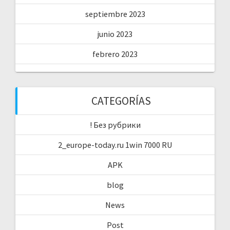
septiembre 2023
junio 2023
febrero 2023
CATEGORÍAS
! Без рубрики
2_europe-today.ru 1win 7000 RU
APK
blog
News
Post