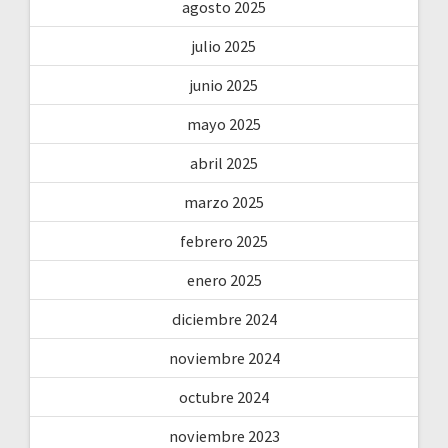
agosto 2025
julio 2025
junio 2025
mayo 2025
abril 2025
marzo 2025
febrero 2025
enero 2025
diciembre 2024
noviembre 2024
octubre 2024
noviembre 2023