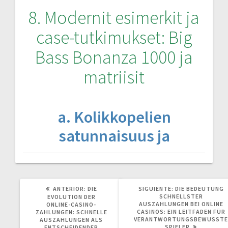
8. Modernit esimerkit ja
case-tutkimukset: Big
Bass Bonanza 1000 ja
matriisit
a. Kolikkopelien
satunnaisuus ja
POST
SIGUIENTE
ANTERIOR:
DIE
SIGUIENTE:
DIE BEDEUTUNG
ANTERIOR:
POST:
SCHNELLSTER
EVOLUTION DER
AUSZAHLUNGEN BEI ONLINE
ONLINE-CASINO-
CASINOS: EIN LEITFADEN FÜR
ZAHLUNGEN: SCHNELLE
VERANTWORTUNGSBEWUSSTE
AUSZAHLUNGEN ALS
SPIELER
ENTSCHEIDENDER