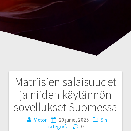
Matriisien salaisuudet
Navegación
ja niiden käytännön
de
sovellukset Suomessa
entradas
Victor
20 junio, 2025
Sin
categoría
0