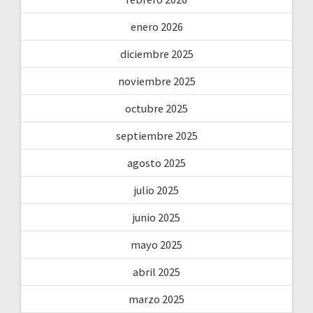
enero 2026
diciembre 2025
noviembre 2025
octubre 2025
septiembre 2025
agosto 2025
julio 2025
junio 2025
mayo 2025
abril 2025
marzo 2025