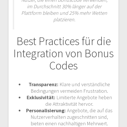
im Durchschnitt 30% länger auf der
Plattform bleiben und 25% mehr Wetten
platzieren.
Best Practices für die
Integration von Bonus
Codes
Transparenz:
Klare und verständliche
Bedingungen vermeiden Frustration.
Exklusivität:
Limitierte Angebote heben
die Attraktivität hervor.
Personalisierung:
Angebote, die auf das
Nutzerverhalten zugeschnitten sind,
bieten einen nachhaltigen Mehrwert.