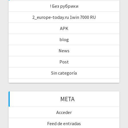
! Без рубрики
2_europe-today.ru 1win 7000 RU
APK
blog
News
Post
Sin categoría
META
Acceder
Feed de entradas