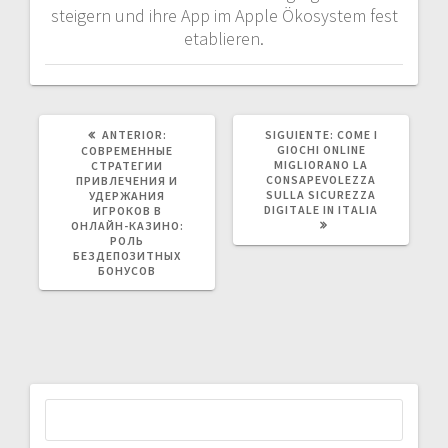
steigern und ihre App im Apple Ökosystem fest
etablieren.
POST
SIGUIENTE
ANTERIOR:
SIGUIENTE:
COME I
ANTERIOR:
POST:
GIOCHI ONLINE
СОВРЕМЕННЫЕ
MIGLIORANO LA
СТРАТЕГИИ
CONSAPEVOLEZZA
ПРИВЛЕЧЕНИЯ И
SULLA SICUREZZA
УДЕРЖАНИЯ
DIGITALE IN ITALIA
ИГРОКОВ В
ОНЛАЙН-КАЗИНО:
РОЛЬ
БЕЗДЕПОЗИТНЫХ
БОНУСОВ
Buscar: