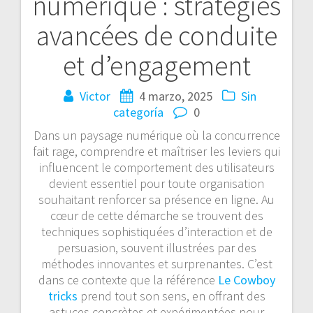
numérique : stratégies
entradas
avancées de conduite
et d’engagement
Victor
4 marzo, 2025
Sin
categoría
0
Dans un paysage numérique où la concurrence
fait rage, comprendre et maîtriser les leviers qui
influencent le comportement des utilisateurs
devient essentiel pour toute organisation
souhaitant renforcer sa présence en ligne. Au
cœur de cette démarche se trouvent des
techniques sophistiquées d’interaction et de
persuasion, souvent illustrées par des
méthodes innovantes et surprenantes. C’est
dans ce contexte que la référence
Le Cowboy
tricks
prend tout son sens, en offrant des
astuces concrètes et expérimentées pour