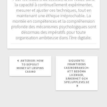
la capacité à continuellement expérimenter,
mesurer et ajuster ces techniques, tout en
maintenant une éthique irréprochable. La
montée en compétences et la compréhension
profonde des mécanismes psychologiques sont
désormais des impératifs pour toute
organisation ambitieuse dans l’ère digitale.
POST
SIGUIENTE
ANTERIOR:
HOW
SIGUIENTE:
ANTERIOR:
POST:
FRAMTIDENS
TO DEPOSIT
CASINOBRANSCH:
MONEY AT LBSPINS
ATT BEDÖMA
CASINO
LICENSER,
SÄKERHET OCH
SPELUPPLEVELSE