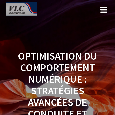
Saltar
al
contenido
OPTIMISATION DU
COMPORTEMENT
NUMÉRIQUE :
STRATÉGIES
AVANCÉES DE
CONDUITE ET