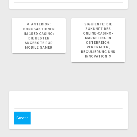
POST
SIGUIENTE
ANTERIOR:
SIGUIENTE:
DIE
ANTERIOR:
POST:
ZUKUNFT DES
BONUSAKTIONEN
ONLINE-CASINO-
IM 1RED CASINO:
MARKETING IN
DIE BESTEN
ÖSTERREICH:
ANGEBOTE FÜR
VERTRAUEN,
MOBILE GAMER
REGULIERUNG UND
INNOVATION
Buscar: