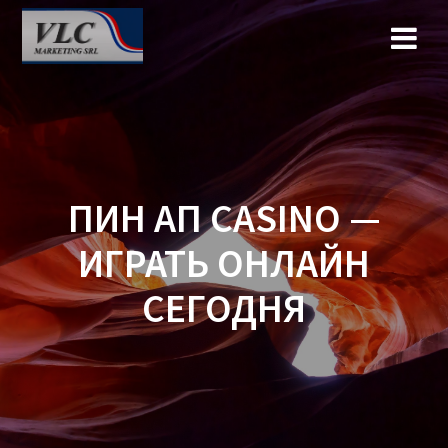
Saltar
al
contenido
ПИН АП CASINO —
ИГРАТЬ ОНЛАЙН
СЕГОДНЯ