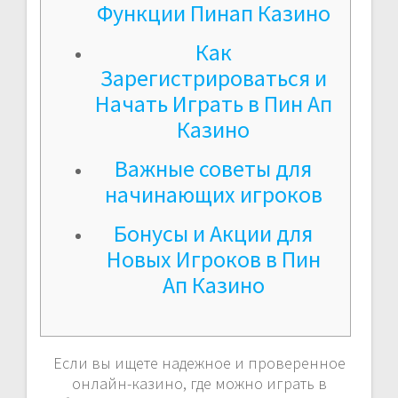
Функции Пинап Казино
Как
Зарегистрироваться и
Начать Играть в Пин Ап
Казино
Важные советы для
начинающих игроков
Бонусы и Акции для
Новых Игроков в Пин
Ап Казино
Если вы ищете надежное и проверенное
онлайн-казино, где можно играть в