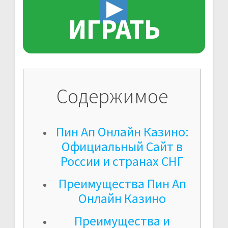
ИГРАТЬ
Содержимое
Пин Ап Онлайн Казино:
Официальный Сайт в
России и странах СНГ
Преимущества Пин Ап
Онлайн Казино
Преимущества и