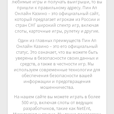
любимые игры и получать выигрыши, то вы
пришли к правильному адресу. Пин Ап
Онлайн Казино – это официальный сайт,
который предлагает игрокам из России и
стран СНГ широкий спектр игр, включая
слоты, карточные игры, рулетку и другие.
Один из главных преимуществ Пин Ап
Онлайн Казино – это его официальный
статус. Это означает, что вы можете быть
уверены в безопасности своих данных и
средств, а также в честности игр. Мы
используем современные технологии для
обеспечения безопасности вашей
информации и предотвращения
мошенничества.
На нашем сайте вы можете играть в более
500 игр, включая слоты от ведущих
разработчиков, такие как NetEnt,