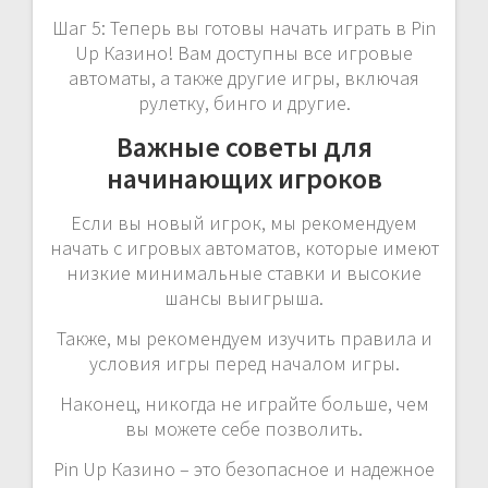
Шаг 5: Теперь вы готовы начать играть в Pin
Up Казино! Вам доступны все игровые
автоматы, а также другие игры, включая
рулетку, бинго и другие.
Важные советы для
начинающих игроков
Если вы новый игрок, мы рекомендуем
начать с игровых автоматов, которые имеют
низкие минимальные ставки и высокие
шансы выигрыша.
Также, мы рекомендуем изучить правила и
условия игры перед началом игры.
Наконец, никогда не играйте больше, чем
вы можете себе позволить.
Pin Up Казино – это безопасное и надежное