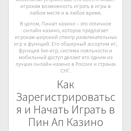
игрокам возможность играть в игры в
любом месте и в любое время.
В целом, Пинап казино – это отличное
онлайн-казино, которое предлагает
игрокам широкий спектр развлекательных
игр и функций. Его обширный ассортим иг,
функция live-игр, система лояльности и
мобильный доступ делают его одним из
лучших онлайн-казино в России и странах
СНГ.
Как
Зарегистрироватьс
я и Начать Играть в
Пин Ап Казино