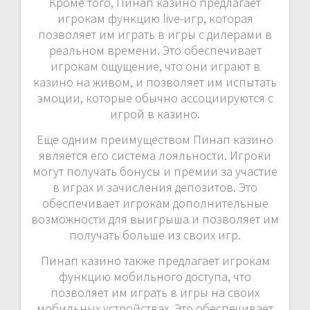
Кроме того, Пинап казино предлагает
игрокам функцию live-игр, которая
позволяет им играть в игры с дилерами в
реальном времени. Это обеспечивает
игрокам ощущение, что они играют в
казино на живом, и позволяет им испытать
эмоции, которые обычно ассоциируются с
игрой в казино.
Еще одним преимуществом Пинап казино
является его система лояльности. Игроки
могут получать бонусы и премии за участие
в играх и зачисления депозитов. Это
обеспечивает игрокам дополнительные
возможности для выигрыша и позволяет им
получать больше из своих игр.
Пинап казино также предлагает игрокам
функцию мобильного доступа, что
позволяет им играть в игры на своих
мобильных устройствах. Это обеспечивает