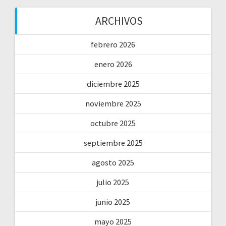
ARCHIVOS
febrero 2026
enero 2026
diciembre 2025
noviembre 2025
octubre 2025
septiembre 2025
agosto 2025
julio 2025
junio 2025
mayo 2025