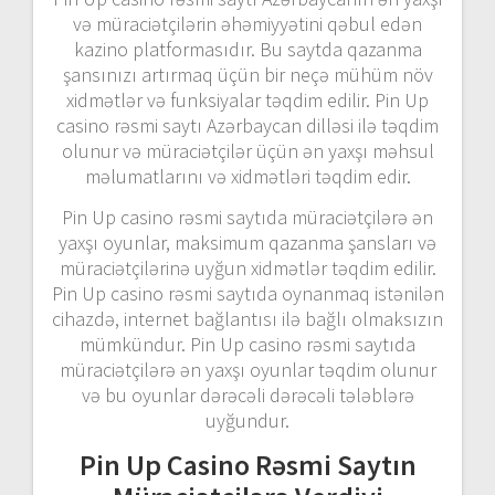
və müraciətçilərin əhəmiyyətini qəbul edən
kazino platformasıdır. Bu saytda qazanma
şansınızı artırmaq üçün bir neçə mühüm növ
xidmətlər və funksiyalar təqdim edilir. Pin Up
casino rəsmi saytı Azərbaycan dilləsi ilə təqdim
olunur və müraciətçilər üçün ən yaxşı məhsul
məlumatlarını və xidmətləri təqdim edir.
Pin Up casino rəsmi saytıda müraciətçilərə ən
yaxşı oyunlar, maksimum qazanma şansları və
müraciətçilərinə uyğun xidmətlər təqdim edilir.
Pin Up casino rəsmi saytıda oynanmaq istənilən
cihazdə, internet bağlantısı ilə bağlı olmaksızın
mümkündur. Pin Up casino rəsmi saytıda
müraciətçilərə ən yaxşı oyunlar təqdim olunur
və bu oyunlar dərəcəli dərəcəli tələblərə
uyğundur.
Pin Up Casino Rəsmi Saytın