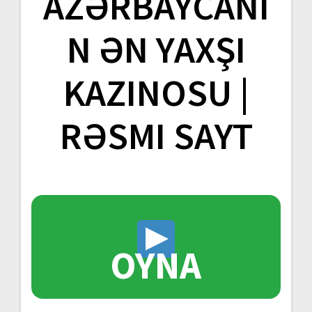
AZƏRBAYCANI
N ƏN YAXŞI
KAZINOSU |
RƏSMI SAYT
OYNA