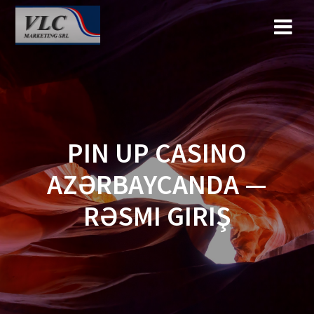
Saltar
al
contenido
PIN UP CASINO
AZƏRBAYCANDA —
RƏSMI GIRIŞ