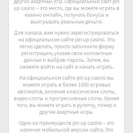
других азартных игр. Официальный сайт pin
up casino – это место, где вы можете играть в
казино онлайн, получать бонусы и
выигрывать реальные деньги.
Для начала, вам нужно зарегистрироваться
на официальном сайте pin up casino. Это
легко сделать, просто заполните форму
регистрации, указав свои контактные
данные и выбрав пароль. Затем, вы
сможете войти на сайт и начать играть.
На официальном сайте pin up casino вы
можете играть в более 1000 игровых
автоматов, включая классические слоты,
видео-слоты и прогрессивные слоты. Кроме
того, вы можете играть в рулетку, покер и
другие азартные игры.
Один из преимуществ pin up casino – это
наличие мобильной версии сайта. Это