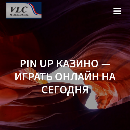
Saltar
al
contenido
PIN UP КАЗИНО —
ИГРАТЬ ОНЛАЙН НА
СЕГОДНЯ