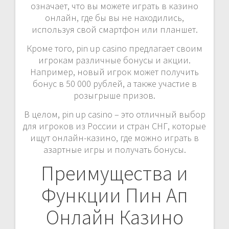
означает, что вы можете играть в казино
онлайн, где бы вы не находились,
используя свой смартфон или планшет.
Кроме того, pin up casino предлагает своим
игрокам различные бонусы и акции.
Например, новый игрок может получить
бонус в 50 000 рублей, а также участие в
розыгрыше призов.
В целом, pin up casino – это отличный выбор
для игроков из России и стран СНГ, которые
ищут онлайн-казино, где можно играть в
азартные игры и получать бонусы.
Преимущества и
Функции Пин Ап
Онлайн Казино