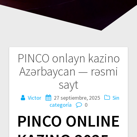
PINCO onlayn kazino
Navegación
Azərbaycan — rəsmi
de
sayt
entradas
Victor
27 septiembre, 2025
Sin
categoría
0
PINCO ONLINE