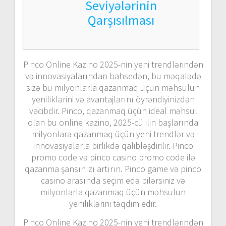
Seviyələrinin
Qarşısılması
Pinco Online Kazino 2025-nin yeni trendlərindən
və innovasiyalarından bahsedən, bu məqalədə
sizə bu milyonlarla qazanmaq üçün məhsulun
yeniliklərini və avantajlarını öyrəndiyinizdən
vacibdir. Pinco, qazanmaq üçün ideal məhsul
olan bu online kazino, 2025-cü ilin başlarında
milyonlara qazanmaq üçün yeni trendlər və
innovasiyalarla birlikdə qalibləşdirilir. Pinco
promo code və pinco casino promo code ilə
qazanma şansınızı artırın. Pinco game və pinco
casino arasında seçim edə bilərsiniz və
milyonlarla qazanmaq üçün məhsulun
yeniliklərini təqdim edir.
Pinco Online Kazino 2025-nin yeni trendlərindən