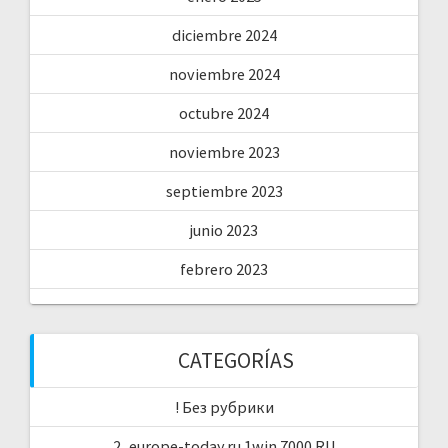
diciembre 2024
noviembre 2024
octubre 2024
noviembre 2023
septiembre 2023
junio 2023
febrero 2023
CATEGORÍAS
! Без рубрики
2_europe-today.ru 1win 7000 RU