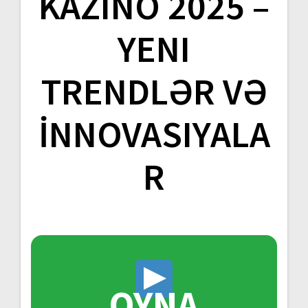
KAZINO 2025 –
YENI
TRENDLƏR VƏ
İNNOVASIYALA
R
OYNA