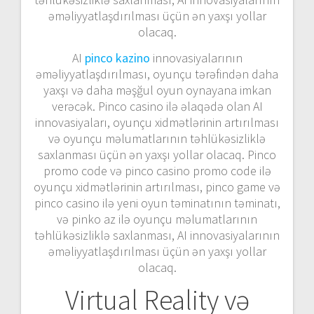
əməliyyatlaşdırılması üçün ən yaxşı yollar
olacaq.
AI
pinco kazino
innovasiyalarının
əməliyyatlaşdırılması, oyunçu tərəfindən daha
yaxşı və daha məşğul oyun oynayana imkan
verəcək. Pinco casino ilə əlaqədə olan AI
innovasiyaları, oyunçu xidmətlərinin artırılması
və oyunçu məlumatlarının təhlükəsizliklə
saxlanması üçün ən yaxşı yollar olacaq. Pinco
promo code və pinco casino promo code ilə
oyunçu xidmətlərinin artırılması, pinco game və
pinco casino ilə yeni oyun təminatının təminatı,
və pinko az ilə oyunçu məlumatlarının
təhlükəsizliklə saxlanması, AI innovasiyalarının
əməliyyatlaşdırılması üçün ən yaxşı yollar
olacaq.
Virtual Reality və