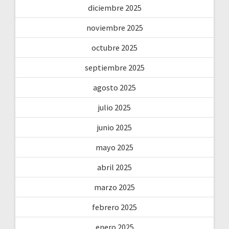
diciembre 2025
noviembre 2025
octubre 2025
septiembre 2025
agosto 2025
julio 2025
junio 2025
mayo 2025
abril 2025
marzo 2025
febrero 2025
enero 2025