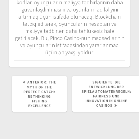
kodlar, oyunçuların maliyyə tədbirlərinin daha
güvənləşdirilməsini və oyunların adiləliyini
artırmaq üçün istifadə olunacaq. Blockchain
tətbiq edilərək, oyunçuların hesabları və
maliyyə tədbirləri daha təhlükəsiz hale
getiriləcək. Bu, Pinco Casino-nun məqsədlərinin
və oyunçuların istifadəsindən yararlanmaq
üçün ən yaxşı yoldur.
POST
SIGUIENTE
ANTERIOR:
THE
SIGUIENTE:
DIE
ANTERIOR:
POST:
ENTWICKLUNG DER
MYTH OF THE
SPIELAUTOMATENREGELN:
PERFECT CATCH:
FAIRNESS UND
RETHINKING
INNOVATION IN ONLINE
FISHING
CASINOS
EXCELLENCE