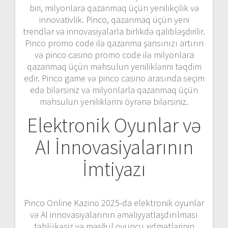
biri, milyonlara qazanmaq üçün yenilikçilik və
innovativlik. Pinco, qazanmaq üçün yeni
trendlər və innovasiyalarla birlikdə qalibləşdirilir.
Pinco promo code ilə qazanma şansınızı artırın
və pinco casino promo code ilə milyonlara
qazanmaq üçün məhsulun yeniliklərini təqdim
edir. Pinco game və pinco casino arasında seçim
edə bilərsiniz və milyonlarla qazanmaq üçün
məhsulun yeniliklərini öyrənə bilərsiniz.
Elektronik Oyunlar və
AI İnnovasiyalarının
İmtiyazı
Pinco Online Kazino 2025-da elektronik oyunlar
və AI innovasiyalarının əməliyyatlaşdırılması
təhlükəsiz və məşğul oyunçu xidmətlərinin