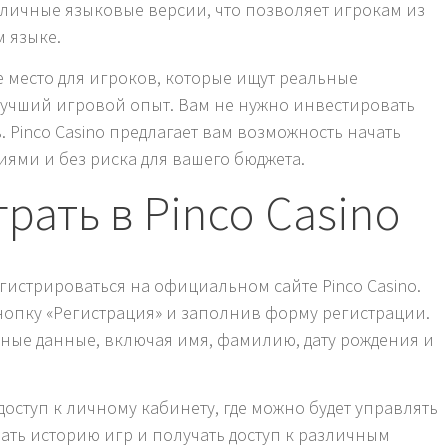
азличные языковые версии, что позволяет игрокам из
м языке.
ее место для игроков, которые ищут реальные
лучший игровой опыт. Вам не нужно инвестировать
. Pinco Casino предлагает вам возможность начать
ями и без риска для вашего бюджета.
грать в Pinco Casino
гистрироваться на официальном сайте Pinco Casino.
кнопку «Регистрация» и заполнив форму регистрации.
чные данные, включая имя, фамилию, дату рождения и
оступ к личному кабинету, где можно будет управлять
ть историю игр и получать доступ к различным