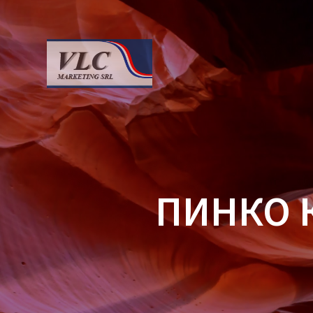
Saltar
al
contenido
ПИНКО 