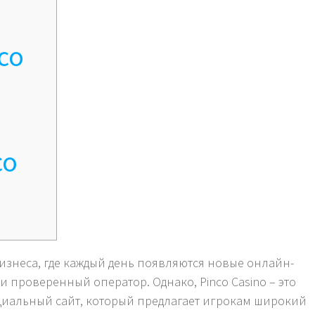
co
co
знеса, где каждый день появляются новые онлайн-
 проверенный оператор. Однако, Pinco Casino – это
циальный сайт, который предлагает игрокам широкий