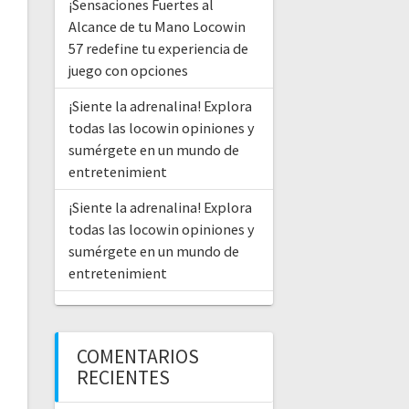
¡Sensaciones Fuertes al
Alcance de tu Mano Locowin
57 redefine tu experiencia de
juego con opciones
¡Siente la adrenalina! Explora
todas las locowin opiniones y
sumérgete en un mundo de
entretenimient
¡Siente la adrenalina! Explora
todas las locowin opiniones y
sumérgete en un mundo de
entretenimient
COMENTARIOS
RECIENTES