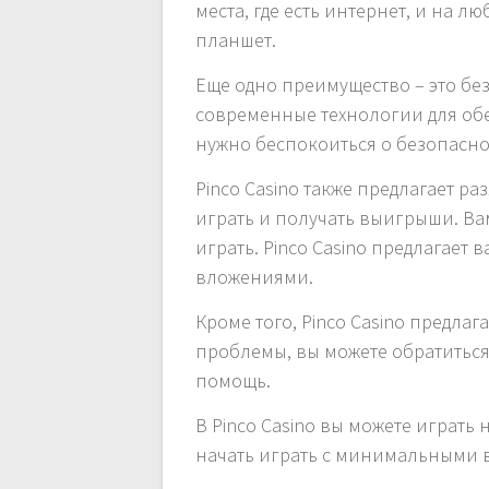
места, где есть интернет, и на 
планшет.
Еще одно преимущество – это без
современные технологии для обе
нужно беспокоиться о безопасност
Pinco Casino также предлагает р
играть и получать выигрыши. Ва
играть. Pinco Casino предлагает
вложениями.
Кроме того, Pinco Casino предлаг
проблемы, вы можете обратиться 
помощь.
В Pinco Casino вы можете играть
начать играть с минимальными в