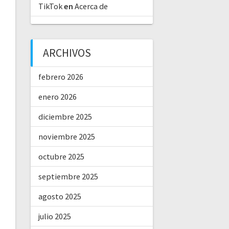
TikTok
en
Acerca de
ARCHIVOS
febrero 2026
enero 2026
diciembre 2025
noviembre 2025
octubre 2025
septiembre 2025
agosto 2025
julio 2025