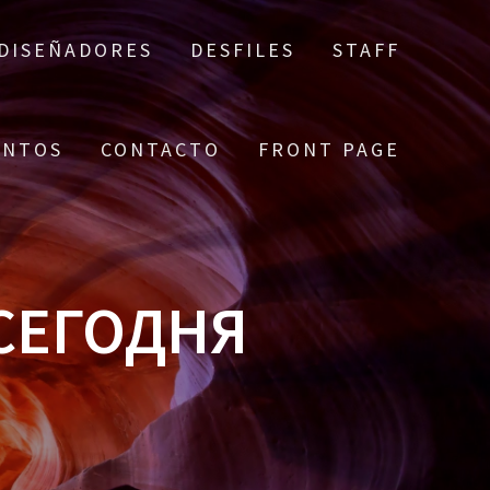
DISEÑADORES
DESFILES
STAFF
ENTOS
CONTACTO
FRONT PAGE
СЕГОДНЯ