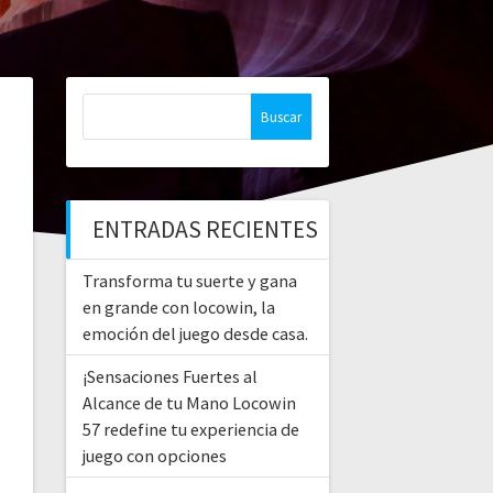
Buscar:
ENTRADAS RECIENTES
Transforma tu suerte y gana
en grande con locowin, la
emoción del juego desde casa.
¡Sensaciones Fuertes al
Alcance de tu Mano Locowin
57 redefine tu experiencia de
juego con opciones