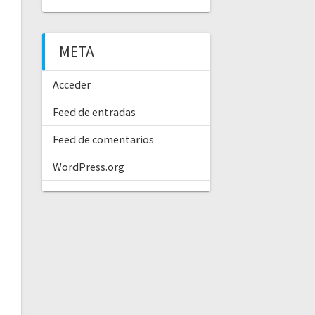
META
Acceder
Feed de entradas
Feed de comentarios
WordPress.org