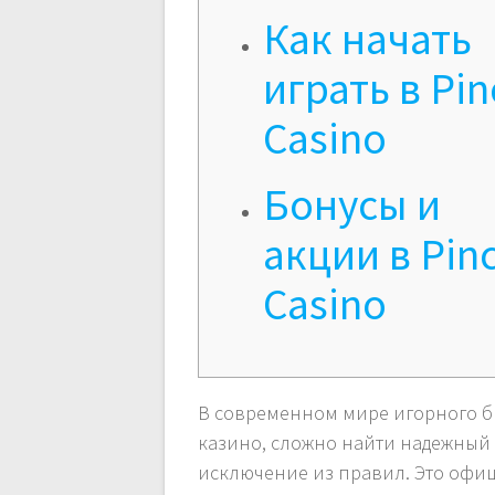
Как начать
играть в Pin
Casino
Бонусы и
акции в Pin
Casino
В современном мире игорного би
казино, сложно найти надежный и
исключение из правил. Это офи