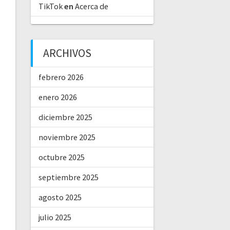
TikTok
en
Acerca de
ARCHIVOS
febrero 2026
enero 2026
diciembre 2025
noviembre 2025
octubre 2025
septiembre 2025
agosto 2025
julio 2025