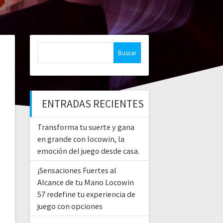
Buscar:
ENTRADAS RECIENTES
Transforma tu suerte y gana
en grande con locowin, la
emoción del juego desde casa.
¡Sensaciones Fuertes al
Alcance de tu Mano Locowin
57 redefine tu experiencia de
juego con opciones