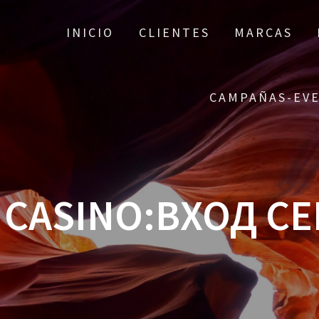
INICIO
CLIENTES
MARCAS
CAMPAÑAS-EV
 CASINO:ВХОД С