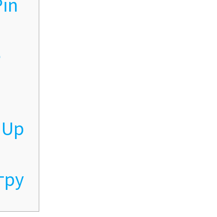
in
е
 Up
гру