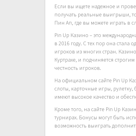
Если вы ищете надежное и прове
получать реальные выигрыши, т
Пин Ап, где вы можете играть в с
Pin Up Казино – это международ
в 2016 году. С тех пор она стал
игроков из многих стран. Казин
Куртрахе, и подчиняется строги
честность игроков.
На официальном сайте Pin Up Каз
слоты, карточные игры, рулетку, 
имеют высокое качество и обес
Кроме того, на сайте Pin Up Кази
турнирах. Бонусы могут быть ис
возможность выиграть дополнит