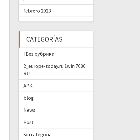
febrero 2023
CATEGORÍAS
! Без рубрики
2_europe-today.ru 1win 7000
RU
APK
blog
News
Post
Sin categoría