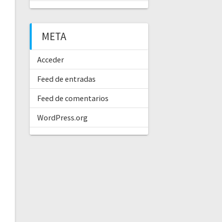
META
Acceder
Feed de entradas
Feed de comentarios
WordPress.org