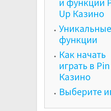
и функции P
Up Казино
Уникальны
функции
Как начать
играть в Pin
Казино
Выберите и