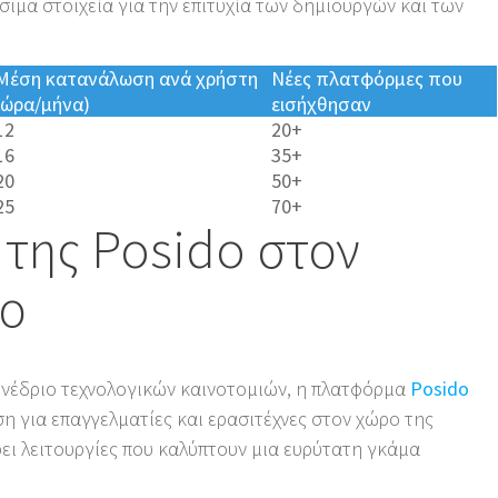
ρίσιμα στοιχεία για την επιτυχία των δημιουργών και των
Μέση κατανάλωση ανά χρήστη
Νέες πλατφόρμες που
(ώρα/μήνα)
εισήχθησαν
12
20+
16
35+
20
50+
25
70+
 της Posido στον
ο
υνέδριο τεχνολογικών καινοτομιών, η πλατφόρμα
Posido
η για επαγγελματίες και ερασιτέχνες στον χώρο της
ι λειτουργίες που καλύπτουν μια ευρύτατη γκάμα