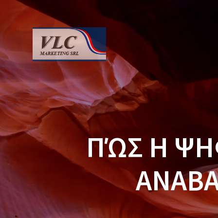
Saltar
al
contenido
ΠΏΣ Η ΨΗ
ΑΝΑΒΑ