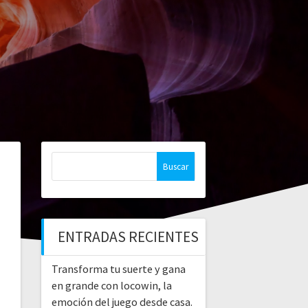
Buscar:
ENTRADAS RECIENTES
Transforma tu suerte y gana
en grande con locowin, la
emoción del juego desde casa.