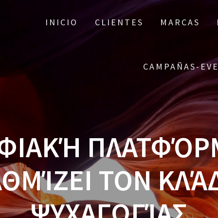
INICIO
CLIENTES
MARCAS
CAMPAÑAS-EV
ΦΙΑΚΉ ΠΛΑΤΦΌΡ
ΘΜΊΖΕΙ ΤΟΝ ΚΛΆ
ΨΥΧΑΓΩΓΊΑΣ