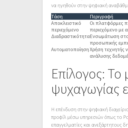
να ηγηθούν στην ψηφιακή αναβάθμ
Τάση
Περιγραφή
Αποκλειστικό
Οι πλατφόρμες 
περιεχόμενο
περιεχόμενο με 
Διαδραστικότητα
Ενσωμάτωση στοι
προσωπικής εμπε
Αυτοματοποίηση
Χρήση τεχνητής 
ανάλυσης δεδομ
Επίλογος: Το
ψυχαγωγίας ε
Η επένδυση στην ψηφιακή διαχείρι
προφίλ μέσω υπηρεσιών όπως το Pos
επαγγελματίες και ανεξάρτητους δ