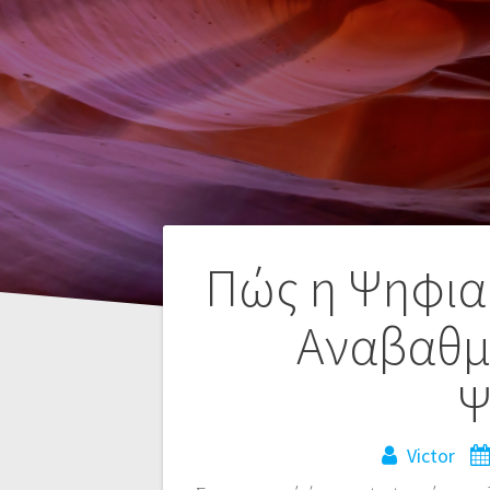
Navegación
Πώς η Ψηφια
de
Αναβαθμί
entradas
Ψ
Victor