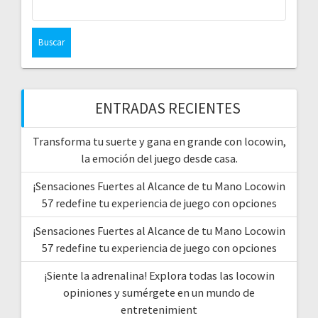
ENTRADAS RECIENTES
Transforma tu suerte y gana en grande con locowin,
la emoción del juego desde casa.
¡Sensaciones Fuertes al Alcance de tu Mano Locowin
57 redefine tu experiencia de juego con opciones
¡Sensaciones Fuertes al Alcance de tu Mano Locowin
57 redefine tu experiencia de juego con opciones
¡Siente la adrenalina! Explora todas las locowin
opiniones y sumérgete en un mundo de
entretenimient