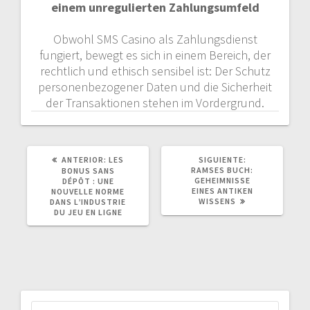
einem unregulierten Zahlungsumfeld
Obwohl SMS Casino als Zahlungsdienst
fungiert, bewegt es sich in einem Bereich, der
rechtlich und ethisch sensibel ist: Der Schutz
personenbezogener Daten und die Sicherheit
der Transaktionen stehen im Vordergrund.
POST
SIGUIENTE
ANTERIOR:
LES
SIGUIENTE:
ANTERIOR:
POST:
RAMSES BUCH:
BONUS SANS
GEHEIMNISSE
DÉPÔT : UNE
EINES ANTIKEN
NOUVELLE NORME
WISSENS
DANS L’INDUSTRIE
DU JEU EN LIGNE
Buscar: