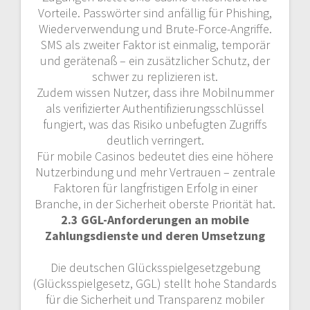
Vorteile. Passwörter sind anfällig für Phishing,
Wiederverwendung und Brute-Force-Angriffe.
SMS als zweiter Faktor ist einmalig, temporär
und gerätenaß – ein zusätzlicher Schutz, der
schwer zu replizieren ist.
Zudem wissen Nutzer, dass ihre Mobilnummer
als verifizierter Authentifizierungsschlüssel
fungiert, was das Risiko unbefugten Zugriffs
deutlich verringert.
Für mobile Casinos bedeutet dies eine höhere
Nutzerbindung und mehr Vertrauen – zentrale
Faktoren für langfristigen Erfolg in einer
Branche, in der Sicherheit oberste Priorität hat.
2.3 GGL-Anforderungen an mobile
Zahlungsdienste und deren Umsetzung
Die deutschen Glücksspielgesetzgebung
(Glücksspielgesetz, GGL) stellt hohe Standards
für die Sicherheit und Transparenz mobiler