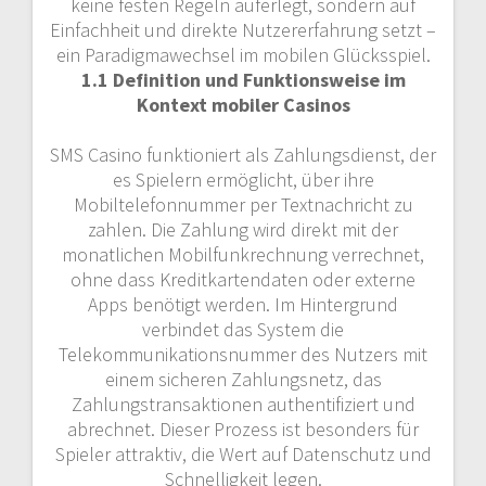
keine festen Regeln auferlegt, sondern auf
Einfachheit und direkte Nutzererfahrung setzt –
ein Paradigmawechsel im mobilen Glücksspiel.
1.1 Definition und Funktionsweise im
Kontext mobiler Casinos
SMS Casino funktioniert als Zahlungsdienst, der
es Spielern ermöglicht, über ihre
Mobiltelefonnummer per Textnachricht zu
zahlen. Die Zahlung wird direkt mit der
monatlichen Mobilfunkrechnung verrechnet,
ohne dass Kreditkartendaten oder externe
Apps benötigt werden. Im Hintergrund
verbindet das System die
Telekommunikationsnummer des Nutzers mit
einem sicheren Zahlungsnetz, das
Zahlungstransaktionen authentifiziert und
abrechnet. Dieser Prozess ist besonders für
Spieler attraktiv, die Wert auf Datenschutz und
Schnelligkeit legen.