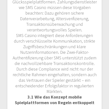
Glücksspielplattformen. Zahlungsdienstleister
wie SMS Casino müssen diese Vorgaben
beachten: Dazu gehören sichere
Datenverarbeitung, Altersverifizierung,
Transaktionsüberwachung und
verantwortungsvolles Spielen.
SMS Casino integriert diese Anforderungen
durch verschlüsselte Kommunikation, strikte
Zugriffsbeschränkungen und klare
Nutzerinformationen. Die Zwei-Faktor-
Authentifizierung über SMS unterstützt zudem
die nachvollziehbare Transaktionskontrolle.
Durch diese Compliance wird nicht nur der
rechtliche Rahmen eingehalten, sondern auch
das Vertrauen der Spieler gestärkt – ein
entscheidender Erfolgsfaktor in regulierten
Märkten.
3.1 Wie das Konzept mobile
Spielplattformen von Regeln entkoppelt