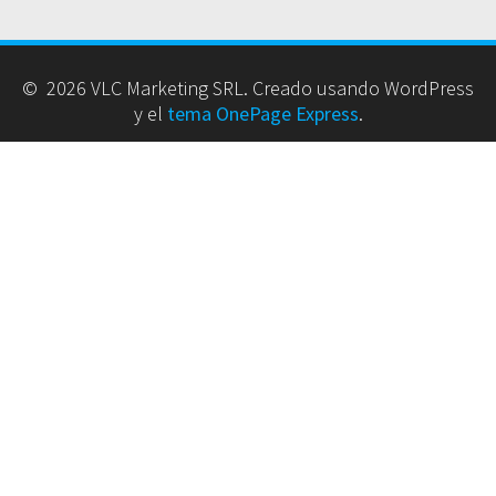
© 2026 VLC Marketing SRL. Creado usando WordPress
y el
tema OnePage Express
.