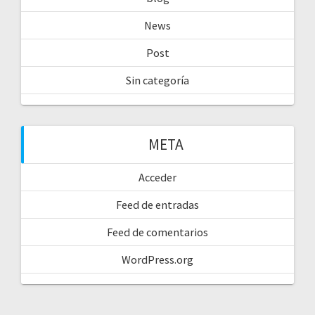
News
Post
Sin categoría
META
Acceder
Feed de entradas
Feed de comentarios
WordPress.org