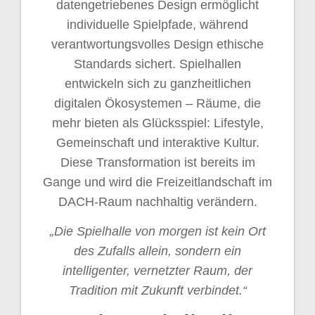
datengetriebenes Design ermöglicht
individuelle Spielpfade, während
verantwortungsvolles Design ethische
Standards sichert. Spielhallen
entwickeln sich zu ganzheitlichen
digitalen Ökosystemen – Räume, die
mehr bieten als Glücksspiel: Lifestyle,
Gemeinschaft und interaktive Kultur.
Diese Transformation ist bereits im
Gange und wird die Freizeitlandschaft im
DACH-Raum nachhaltig verändern.
„Die Spielhalle von morgen ist kein Ort
des Zufalls allein, sondern ein
intelligenter, vernetzter Raum, der
Tradition mit Zukunft verbindet.“