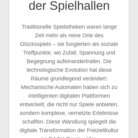
der Spielhallen
Traditionelle Spielotheken waren lange
Zeit mehr als reine Orte des
Glücksspiels – sie fungierten als soziale
Treffpunkte, wo Zufall, Spannung und
Begegnung aufeinandertrafen. Die
technologische Evolution hat diese
Räume grundlegend verändert:
Mechanische Automaten haben sich zu
intelligenten digitalen Plattformen
entwickelt, die nicht nur Spiele anbieten,
sondern komplexe, vernetzte Erlebnisse
schaffen. Diese Wandlung spiegelt die
digitale Transformation der Freizeitkultur