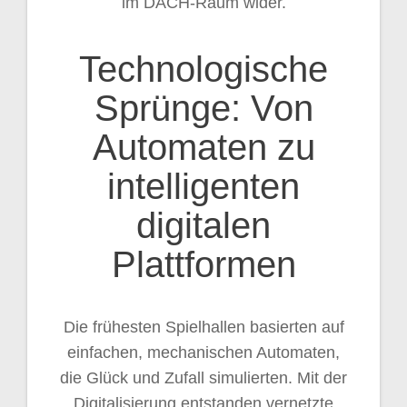
im DACH-Raum wider.
Technologische
Sprünge: Von
Automaten zu
intelligenten
digitalen
Plattformen
Die frühesten Spielhallen basierten auf
einfachen, mechanischen Automaten,
die Glück und Zufall simulierten. Mit der
Digitalisierung entstanden vernetzte