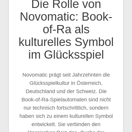
Die Rolle von
Novomatic: Book-
of-Ra als
kulturelles Symbol
im Glücksspiel
Novomatic prägt seit Jahrzehnten die
Glücksspielkultur in Österreich,
Deutschland und der Schweiz. Die
Book-of-Ra-Spielautomaten sind nicht
nur technisch fortschrittlich, sondern
haben sich zu einem kulturellen Symbol
entwickelt. Sie verbinden den