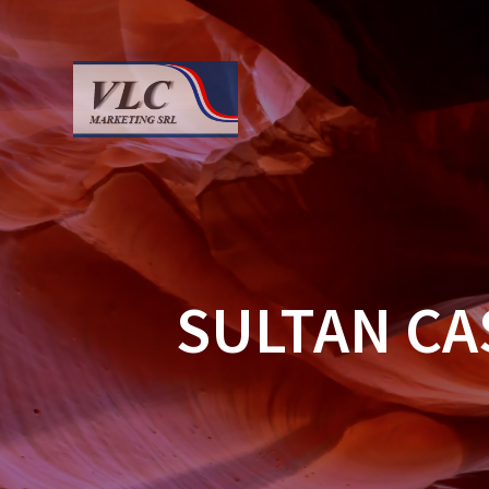
Saltar
al
contenido
SULTAN C