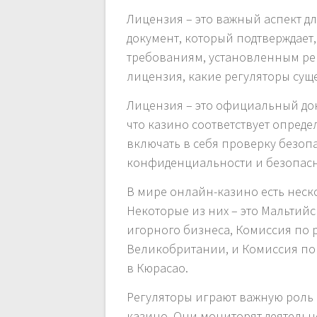
Лицензия – это важный аспект дл
документ, который подтверждает,
требованиям, установленным рег
лицензия, какие регуляторы сущ
Лицензия – это официальный док
что казино соответствует опред
включать в себя проверку безопа
конфиденциальности и безопасн
В мире онлайн-казино есть неск
Некоторые из них – это Мальти
игорного бизнеса, Комиссия по 
Великобритании, и Комиссия п
в Кюрасао.
Регуляторы играют важную роль 
казино. Они мониторят деятельно