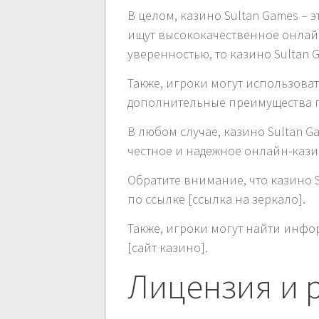
В целом, казино Sultan Games – 
ищут высококачественное онлайн
уверенностью, то казино Sultan 
Также, игроки могут использоват
дополнительные преимущества п
В любом случае, казино Sultan G
честное и надежное онлайн-кази
Обратите внимание, что казино S
по ссылке [ссылка на зеркало].
Также, игроки могут найти инфо
[сайт казино].
Лицензия и 