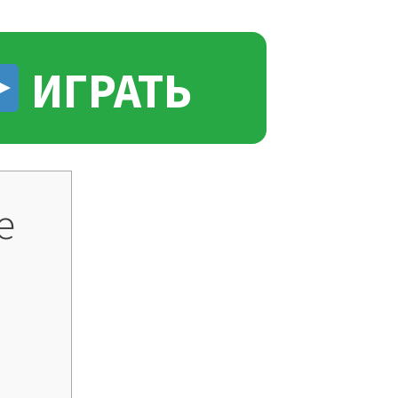
ИГРАТЬ
е