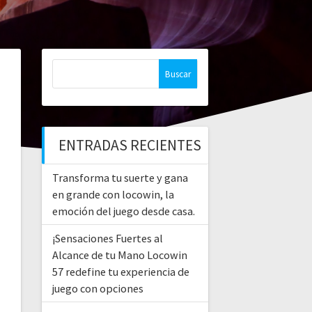
Buscar:
ENTRADAS RECIENTES
Transforma tu suerte y gana
en grande con locowin, la
emoción del juego desde casa.
¡Sensaciones Fuertes al
Alcance de tu Mano Locowin
57 redefine tu experiencia de
juego con opciones