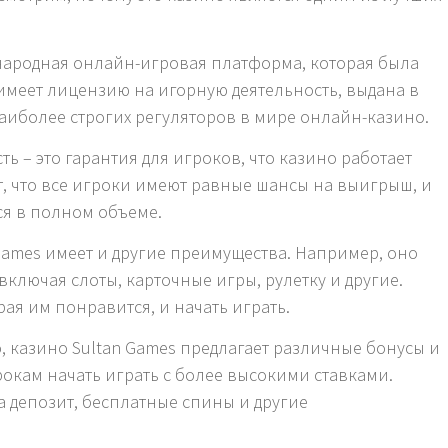
ународная онлайн-игровая платформа, которая была
 имеет лицензию на игорную деятельность, выдана в
наиболее строгих регуляторов в мире онлайн-казино.
ь – это гарантия для игроков, что казино работает
т, что все игроки имеют равные шансы на выигрыш, и
я в полном объеме.
Games имеет и другие преимущества. Например, оно
включая слоты, карточные игры, рулетку и другие.
рая им понравится, и начать играть.
, казино Sultan Games предлагает различные бонусы и
рокам начать играть с более высокими ставками.
а депозит, бесплатные спины и другие