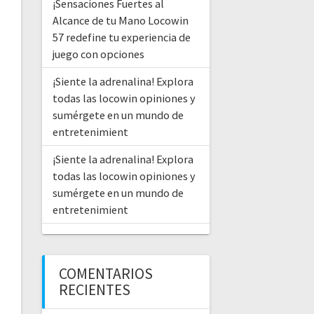
¡Sensaciones Fuertes al
Alcance de tu Mano Locowin
57 redefine tu experiencia de
juego con opciones
¡Siente la adrenalina! Explora
todas las locowin opiniones y
sumérgete en un mundo de
entretenimient
¡Siente la adrenalina! Explora
todas las locowin opiniones y
sumérgete en un mundo de
entretenimient
COMENTARIOS
RECIENTES