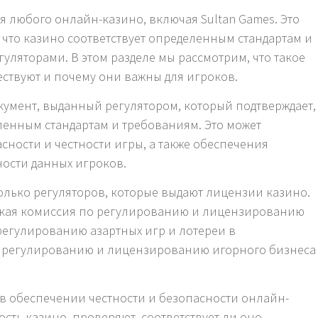
я любого онлайн-казино, включая Sultan Games. Это
 что казино соответствует определенным стандартам и
уляторами. В этом разделе мы рассмотрим, что такое
ествуют и почему они важны для игроков.
умент, выданный регулятором, который подтверждает,
еленным стандартам и требованиям. Это может
сности и честности игры, а также обеспечения
ости данных игроков.
олько регуляторов, которые выдают лицензии казино.
йская комиссия по регулированию и лицензированию
регулированию азартных игр и лотереи в
о регулированию и лицензированию игорного бизнеса
в обеспечении честности и безопасности онлайн-
сть казино, проверяют, соответствует ли оно