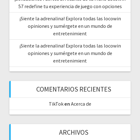
57 redefine tu experiencia de juego con opciones
¡Siente la adrenalina! Explora todas las locowin
opiniones y sumérgete en un mundo de
entretenimient
¡Siente la adrenalina! Explora todas las locowin
opiniones y sumérgete en un mundo de
entretenimient
COMENTARIOS RECIENTES
TikTok
en
Acerca de
ARCHIVOS