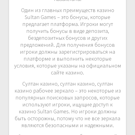
Один из главных преимуществ казино
Sultan Games – это бонусы, которые
предлагает платформа. Игроки могут
получить бонусы в виде депозита,
бездепозитных бонусов и других
предложений. Для получения бонусов
игроки должны зарегистрироваться на
платформе и выполнить некоторые
условия, которые указаны на официальном
сайте казино.
Султан казино, султан казино, султан
казино рабочее зеркало – это некоторые из
популярных поисковых запросов, которые
используют игроки, ищущие доступ к
казино Sultan Games. Но игроки должны
быть осторожны, потому что не все зеркала
являются безопасными и надежными.