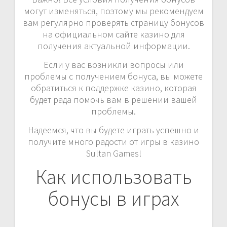
могут изменяться, поэтому мы рекомендуем
вам регулярно проверять страницу бонусов
на официальном сайте казино для
получения актуальной информации.
Если у вас возникли вопросы или
проблемы с получением бонуса, вы можете
обратиться к поддержке казино, которая
будет рада помочь вам в решении вашей
проблемы.
Надеемся, что вы будете играть успешно и
получите много радости от игры в казино
Sultan Games!
Как использовать
бонусы в играх