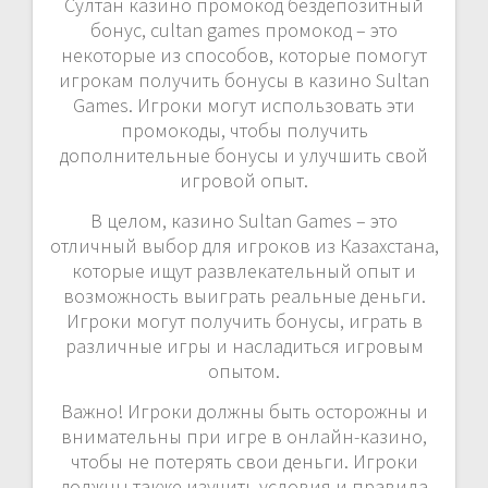
Султан казино промокод бездепозитный
бонус, сultan games промокод – это
некоторые из способов, которые помогут
игрокам получить бонусы в казино Sultan
Games. Игроки могут использовать эти
промокоды, чтобы получить
дополнительные бонусы и улучшить свой
игровой опыт.
В целом, казино Sultan Games – это
отличный выбор для игроков из Казахстана,
которые ищут развлекательный опыт и
возможность выиграть реальные деньги.
Игроки могут получить бонусы, играть в
различные игры и насладиться игровым
опытом.
Важно! Игроки должны быть осторожны и
внимательны при игре в онлайн-казино,
чтобы не потерять свои деньги. Игроки
должны также изучить условия и правила