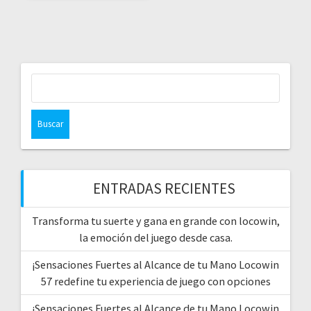
Buscar:
ENTRADAS RECIENTES
Transforma tu suerte y gana en grande con locowin,
la emoción del juego desde casa.
¡Sensaciones Fuertes al Alcance de tu Mano Locowin
57 redefine tu experiencia de juego con opciones
¡Sensaciones Fuertes al Alcance de tu Mano Locowin