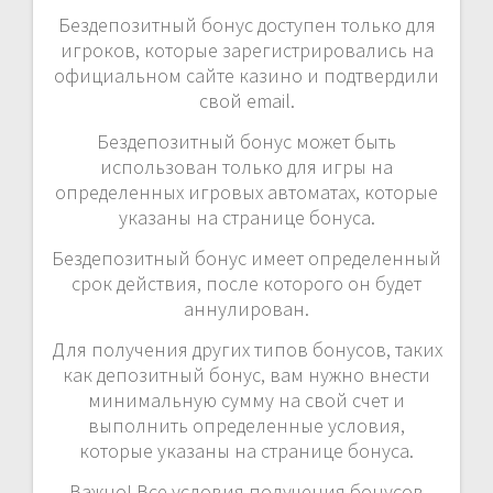
Бездепозитный бонус доступен только для
игроков, которые зарегистрировались на
официальном сайте казино и подтвердили
свой email.
Бездепозитный бонус может быть
использован только для игры на
определенных игровых автоматах, которые
указаны на странице бонуса.
Бездепозитный бонус имеет определенный
срок действия, после которого он будет
аннулирован.
Для получения других типов бонусов, таких
как депозитный бонус, вам нужно внести
минимальную сумму на свой счет и
выполнить определенные условия,
которые указаны на странице бонуса.
Важно! Все условия получения бонусов