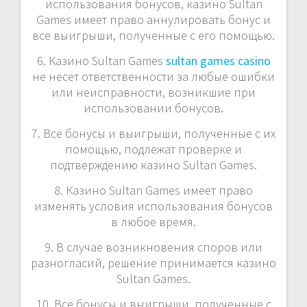
использования бонусов, казино Sultan
Games имеет право аннулировать бонус и
все выигрыши, полученные с его помощью.
6. Казино Sultan Games
sultan games casino
не несет ответственности за любые ошибки
или неисправности, возникшие при
использовании бонусов.
7. Все бонусы и выигрыши, полученные с их
помощью, подлежат проверке и
подтверждению казино Sultan Games.
8. Казино Sultan Games имеет право
изменять условия использования бонусов
в любое время.
9. В случае возникновения споров или
разногласий, решение принимается казино
Sultan Games.
10. Все бонусы и выигрыши, полученные с