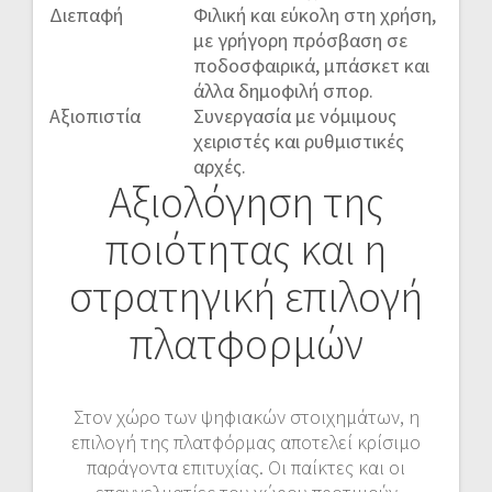
Διεπαφή
Φιλική και εύκολη στη χρήση,
με γρήγορη πρόσβαση σε
ποδοσφαιρικά, μπάσκετ και
άλλα δημοφιλή σπορ.
Αξιοπιστία
Συνεργασία με νόμιμους
χειριστές και ρυθμιστικές
αρχές.
Αξιολόγηση της
ποιότητας και η
στρατηγική επιλογή
πλατφορμών
Στον χώρο των ψηφιακών στοιχημάτων, η
επιλογή της πλατφόρμας αποτελεί κρίσιμο
παράγοντα επιτυχίας. Οι παίκτες και οι