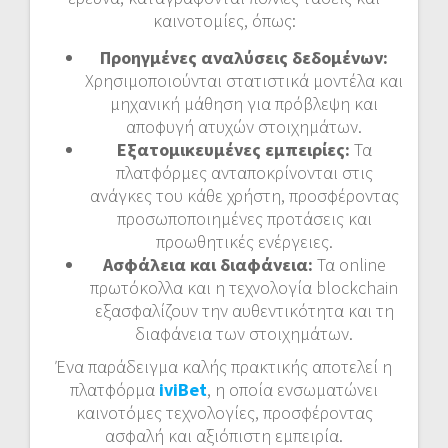
καινοτομίες, όπως:
Προηγμένες αναλύσεις δεδομένων:
Χρησιμοποιούνται στατιστικά μοντέλα και
μηχανική μάθηση για πρόβλεψη και
αποφυγή ατυχών στοιχημάτων.
Εξατομικευμένες εμπειρίες:
Τα
πλατφόρμες ανταποκρίνονται στις
ανάγκες του κάθε χρήστη, προσφέροντας
προσωποποιημένες προτάσεις και
προωθητικές ενέργειες.
Ασφάλεια και διαφάνεια:
Τα online
πρωτόκολλα και η τεχνολογία blockchain
εξασφαλίζουν την αυθεντικότητα και τη
διαφάνεια των στοιχημάτων.
Ένα παράδειγμα καλής πρακτικής αποτελεί η
πλατφόρμα
iviBet
, η οποία ενσωματώνει
καινοτόμες τεχνολογίες, προσφέροντας
ασφαλή και αξιόπιστη εμπειρία.