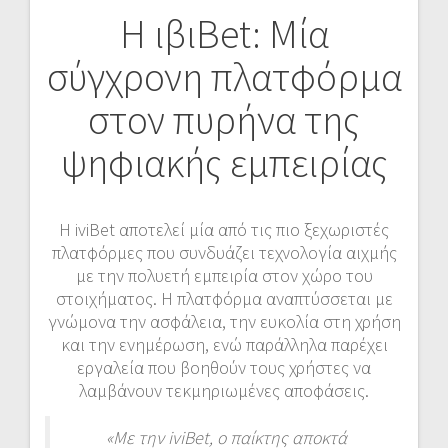
Η ιβιBet: Μία
σύγχρονη πλατφόρμα
στον πυρήνα της
ψηφιακής εμπειρίας
Η iviBet αποτελεί μία από τις πιο ξεχωριστές
πλατφόρμες που συνδυάζει τεχνολογία αιχμής
με την πολυετή εμπειρία στον χώρο του
στοιχήματος. Η πλατφόρμα αναπτύσσεται με
γνώμονα την ασφάλεια, την ευκολία στη χρήση
και την ενημέρωση, ενώ παράλληλα παρέχει
εργαλεία που βοηθούν τους χρήστες να
λαμβάνουν τεκμηριωμένες αποφάσεις.
«Με την iviBet, ο παίκτης αποκτά