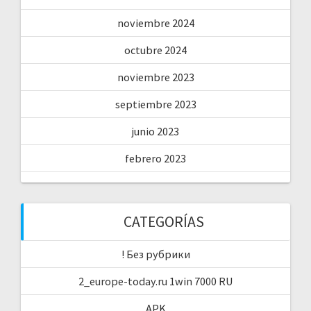
noviembre 2024
octubre 2024
noviembre 2023
septiembre 2023
junio 2023
febrero 2023
CATEGORÍAS
! Без рубрики
2_europe-today.ru 1win 7000 RU
APK