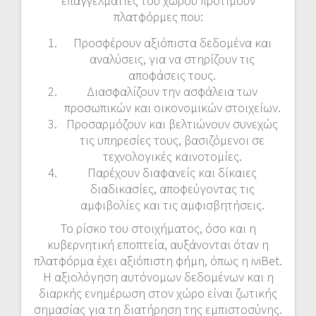
επαγγελματίες του χώρου προτιμούν
πλατφόρμες που:
Προσφέρουν αξιόπιστα δεδομένα και
αναλύσεις, για να στηρίζουν τις
αποφάσεις τους.
Διασφαλίζουν την ασφάλεια των
προσωπικών και οικονομικών στοιχείων.
Προσαρμόζουν και βελτιώνουν συνεχώς
τις υπηρεσίες τους, βασιζόμενοι σε
τεχνολογικές καινοτομίες.
Παρέχουν διαφανείς και δίκαιες
διαδικασίες, αποφεύγοντας τις
αμφιβολίες και τις αμφισβητήσεις.
Το ρίσκο του στοιχήματος, όσο και η
κυβερνητική εποπτεία, αυξάνονται όταν η
πλατφόρμα έχει αξιόπιστη φήμη, όπως η iviBet.
Η αξιολόγηση αυτόνομων δεδομένων και η
διαρκής ενημέρωση στον χώρο είναι ζωτικής
σημασίας για τη διατήρηση της εμπιστοσύνης.