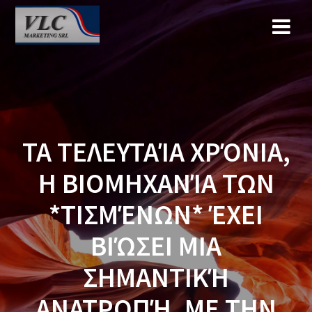
Saltar
al
contenido
ΤΑ ΤΕΛΕΥΤΑΊΑ ΧΡΌΝΙΑ,
Η ΒΙΟΜΗΧΑΝΊΑ ΤΩΝ
*ΤΙΣΜΈΝΩΝ* ΈΧΕΙ
ΒΙΏΣΕΙ ΜΙΑ
ΣΗΜΑΝΤΙΚΉ
ΑΝΑΤΡΟΠΉ, ΜΕ ΤΗΝ