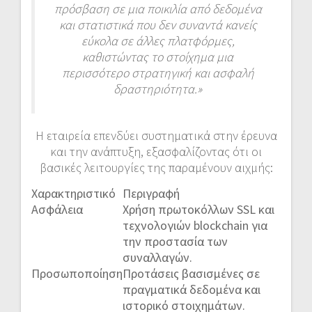
πρόσβαση σε μια ποικιλία από δεδομένα
και στατιστικά που δεν συναντά κανείς
εύκολα σε άλλες πλατφόρμες,
καθιστώντας το στοίχημα μια
περισσότερο στρατηγική και ασφαλή
δραστηριότητα.»
Η εταιρεία επενδύει συστηματικά στην έρευνα
και την ανάπτυξη, εξασφαλίζοντας ότι οι
βασικές λειτουργίες της παραμένουν αιχμής:
Χαρακτηριστικό
Περιγραφή
Ασφάλεια
Χρήση πρωτοκόλλων SSL και
τεχνολογιών blockchain για
την προστασία των
συναλλαγών.
Προσωποποίηση
Προτάσεις βασισμένες σε
πραγματικά δεδομένα και
ιστορικό στοιχημάτων.