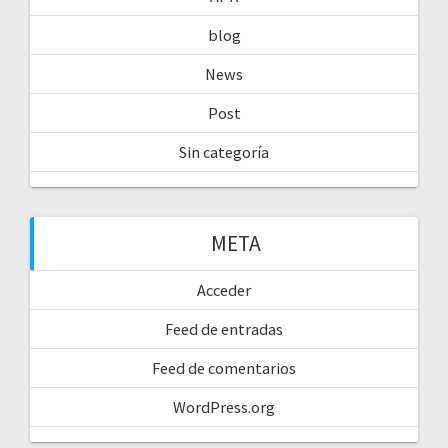
blog
News
Post
Sin categoría
META
Acceder
Feed de entradas
Feed de comentarios
WordPress.org