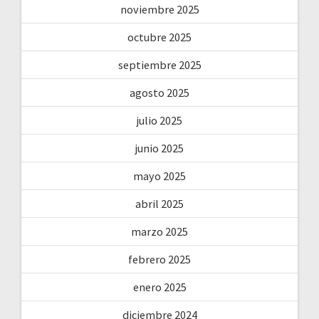
noviembre 2025
octubre 2025
septiembre 2025
agosto 2025
julio 2025
junio 2025
mayo 2025
abril 2025
marzo 2025
febrero 2025
enero 2025
diciembre 2024