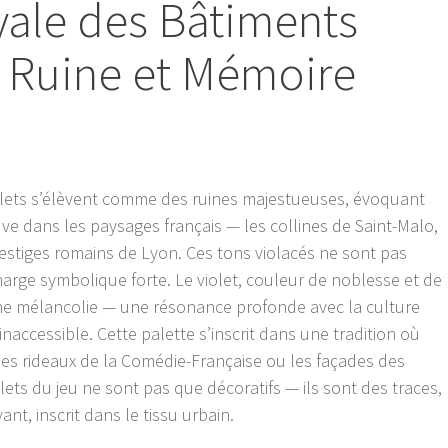
yale des Bâtiments
re Ruine et Mémoire
violets s’élèvent comme des ruines majestueuses, évoquant
uve dans les paysages français — les collines de Saint-Malo,
vestiges romains de Lyon. Ces tons violacés ne sont pas
charge symbolique forte. Le violet, couleur de noblesse et de
aine mélancolie — une résonance profonde avec la culture
inaccessible. Cette palette s’inscrit dans une tradition où
 les rideaux de la Comédie-Française ou les façades des
olets du jeu ne sont pas que décoratifs — ils sont des traces,
nt, inscrit dans le tissu urbain.