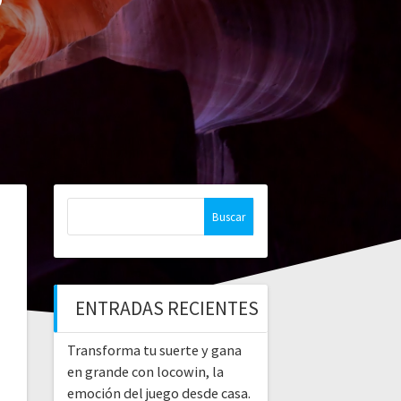
Buscar:
ENTRADAS RECIENTES
Transforma tu suerte y gana
en grande con locowin, la
emoción del juego desde casa.