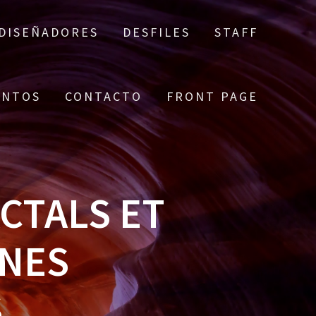
DISEÑADORES
DESFILES
STAFF
ENTOS
CONTACTO
FRONT PAGE
CTALS ET
NNES
S