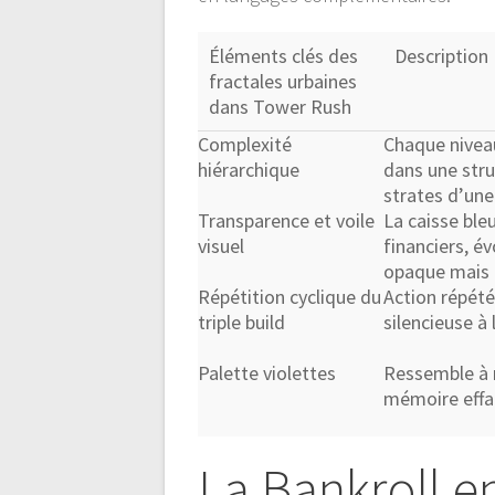
Éléments clés des
Description
fractales urbaines
dans Tower Rush
Complexité
Chaque niveau
hiérarchique
dans une stru
strates d’une
Transparence et voile
La caisse bl
visuel
financiers, é
opaque mais 
Répétition cyclique du
Action répété
triple build
silencieuse à
Palette violettes
Ressemble à 
mémoire effa
La Bankroll e