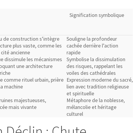
Signification symbolique
 de construction s’intègre
Souligne la profondeur
cture plus vaste, comme les
cachée derrière l’action
 cité ancienne
rapide
eue dissimule les mécanismes
Symbolise la dissimulation
voquant une architecture
des risques, rappelant les
riche
voiles des cathédrales
e comme rituel urbain, prière
Expression moderne du sacré,
 la machine
lien avec tradition religieuse
et spirituelle
ruines majestueuses,
Métaphore de la noblesse,
cée mais vivante
mélancolie et héritage
culturel
n Déclin : Chute