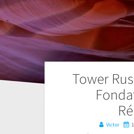
Navegación
Tower Rush
de
Fonda
entradas
Ré
Victor
1