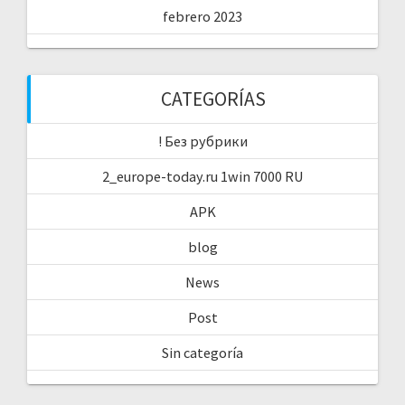
febrero 2023
CATEGORÍAS
! Без рубрики
2_europe-today.ru 1win 7000 RU
APK
blog
News
Post
Sin categoría