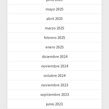
mayo 2025
abril 2025
marzo 2025
febrero 2025
enero 2025
diciembre 2024
noviembre 2024
octubre 2024
noviembre 2023
septiembre 2023
junio 2023