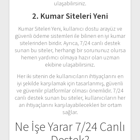
ulaşabilirsiniz.
2. Kumar Siteleri Yeni
Kumar Siteleri Yeni, kullanıcı dostu arayüz ve
güvenli ödeme sistemleri ile bilinen en iyi kumar
sitelerinden biridir. Ayrıca, 7/24 canlı destek
sunan bu siteler, herhangi bir sorununuz olursa
hemen yardımcı olmaya hazır olan uzman
ekibine ulaşabilirsiniz.
Her iki sitenin de kullanıcıların ihtiyaçlarını en
iyi şekilde karşılamak için tasarlanmış, güvenli
ve güvenilir platformlar olması önemlidir. 7/24
canlı destek sunan bu siteler, kullanıcıların her
an ihtiyaçlarını karşılayabilecekleri bir ortam
sağlar.
Ne İşe Yarar 7/24 Canlı
Destek?