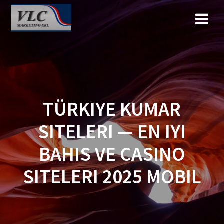
Saltar
al
contenido
TÜRKIYE KUMAR
SITELERI — EN IYI
BAHIS VE CASINO
SITELERI 2025 MOBIL