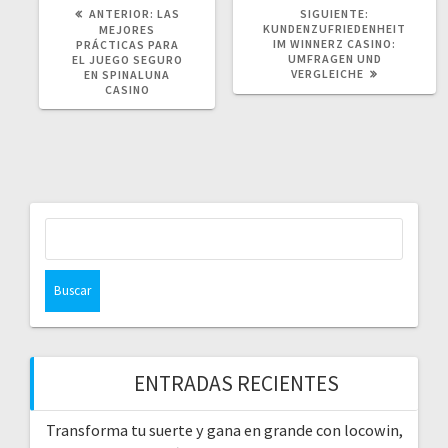
POST
SIGUIENTE
ANTERIOR:
LAS
SIGUIENTE:
ANTERIOR:
POST:
KUNDENZUFRIEDENHEIT
MEJORES
IM WINNERZ CASINO:
PRÁCTICAS PARA
UMFRAGEN UND
EL JUEGO SEGURO
VERGLEICHE
EN SPINALUNA
CASINO
Buscar:
ENTRADAS RECIENTES
Transforma tu suerte y gana en grande con locowin,