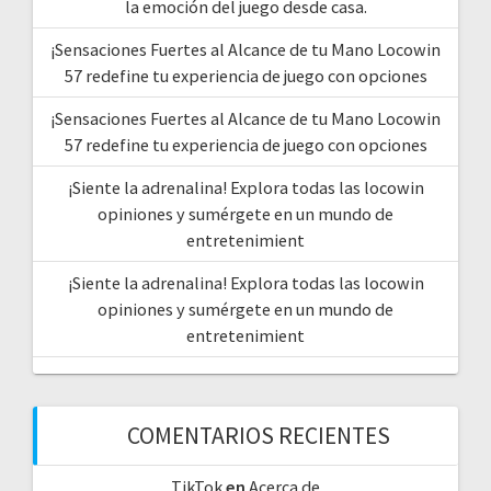
la emoción del juego desde casa.
¡Sensaciones Fuertes al Alcance de tu Mano Locowin
57 redefine tu experiencia de juego con opciones
¡Sensaciones Fuertes al Alcance de tu Mano Locowin
57 redefine tu experiencia de juego con opciones
¡Siente la adrenalina! Explora todas las locowin
opiniones y sumérgete en un mundo de
entretenimient
¡Siente la adrenalina! Explora todas las locowin
opiniones y sumérgete en un mundo de
entretenimient
COMENTARIOS RECIENTES
TikTok
en
Acerca de