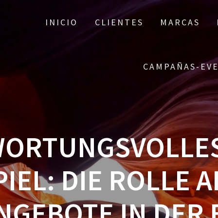
INICIO
CLIENTES
MARCAS
CAMPAÑAS-EV
ORTUNGSVOLLES
IEL: DIE ROLLE 
GEBOTE IN DER