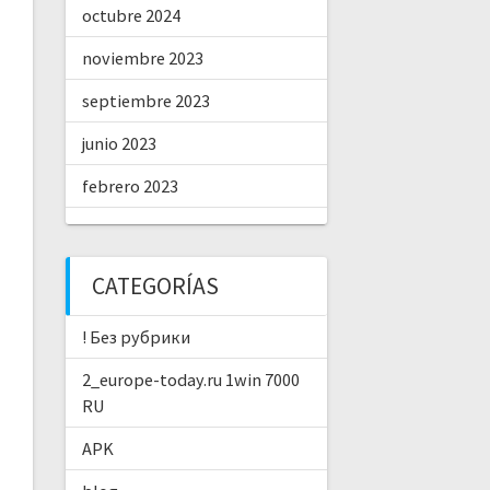
octubre 2024
noviembre 2023
septiembre 2023
junio 2023
febrero 2023
CATEGORÍAS
! Без рубрики
2_europe-today.ru 1win 7000
RU
APK