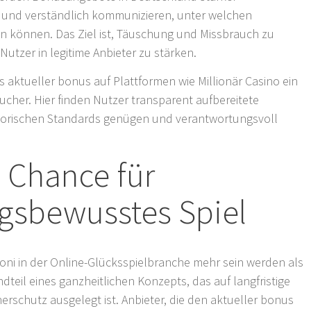
r und verständlich kommunizieren, unter welchen
n können. Das Ziel ist, Täuschung und Missbrauch zu
utzer in legitime Anbieter zu stärken.
es aktueller bonus auf Plattformen wie Millionär Casino ein
ucher. Hier finden Nutzer transparent aufbereitete
atorischen Standards genügen und verantwortungsvoll
s Chance für
gsbewusstes Spiel
 Boni in der Online-Glücksspielbranche mehr sein werden als
ndteil eines ganzheitlichen Konzepts, das auf langfristige
rschutz ausgelegt ist. Anbieter, die den aktueller bonus