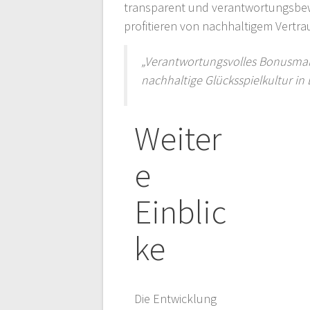
transparent und verantwortungsbew
profitieren von nachhaltigem Vertra
„Verantwortungsvolles Bonusman
nachhaltige Glücksspielkultur in
Weiter
e
Einblic
ke
Die Entwicklung