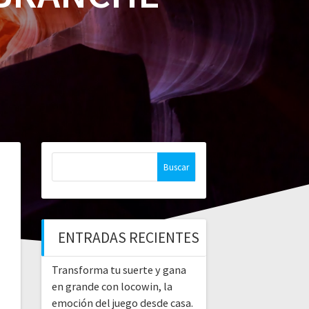
Buscar:
ENTRADAS RECIENTES
Transforma tu suerte y gana
en grande con locowin, la
emoción del juego desde casa.