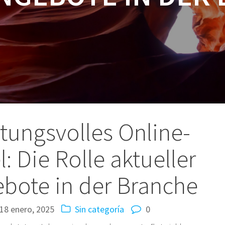
tungsvolles Online-
: Die Rolle aktueller
bote in der Branche
18 enero, 2025
Sin categoría
0