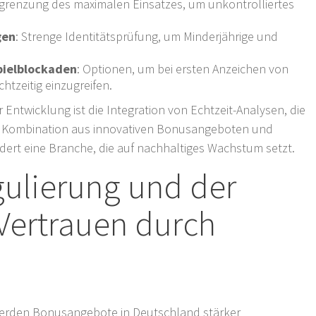
egrenzung des maximalen Einsatzes, um unkontrolliertes
gen
: Strenge Identitätsprüfung, um Minderjährige und
ielblockaden
: Optionen, um bei ersten Anzeichen von
tzeitig einzugreifen.
r Entwicklung ist die Integration von Echtzeit-Analysen, die
e Kombination aus innovativen Bonusangeboten und
ert eine Branche, die auf nachhaltiges Wachstum setzt.
gulierung und der
Vertrauen durch
 werden Bonusangebote in Deutschland stärker