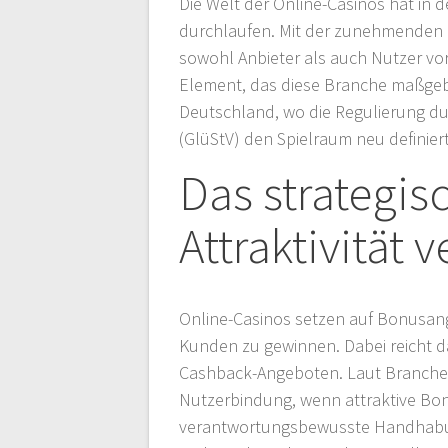
Die Welt der Online-Casinos hat in
durchlaufen. Mit der zunehmenden 
sowohl Anbieter als auch Nutzer v
Element, das diese Branche maßgebl
Deutschland, wo die Regulierung du
(GlüStV) den Spielraum neu definier
Das strategis
Attraktivität
Online-Casinos setzen auf Bonusan
Kunden zu gewinnen. Dabei reicht 
Cashback-Angeboten. Laut Branchen
Nutzerbindung, wenn attraktive Bon
verantwortungsbewusste Handhabu