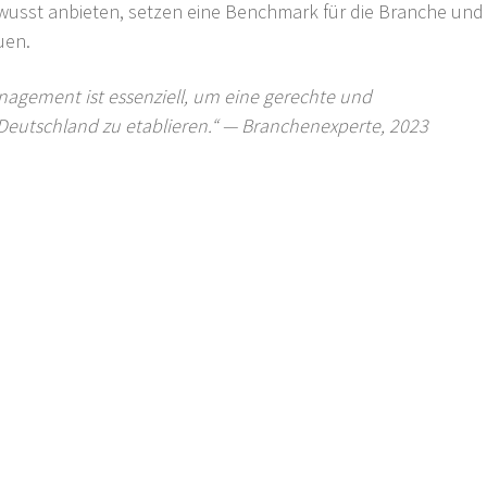
usst anbieten, setzen eine Benchmark für die Branche und
uen.
agement ist essenziell, um eine gerechte und
 Deutschland zu etablieren.“ — Branchenexperte, 2023