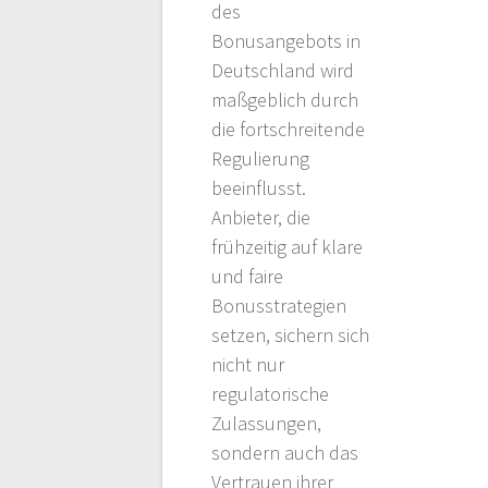
des
Bonusangebots in
Deutschland wird
maßgeblich durch
die fortschreitende
Regulierung
beeinflusst.
Anbieter, die
frühzeitig auf klare
und faire
Bonusstrategien
setzen, sichern sich
nicht nur
regulatorische
Zulassungen,
sondern auch das
Vertrauen ihrer