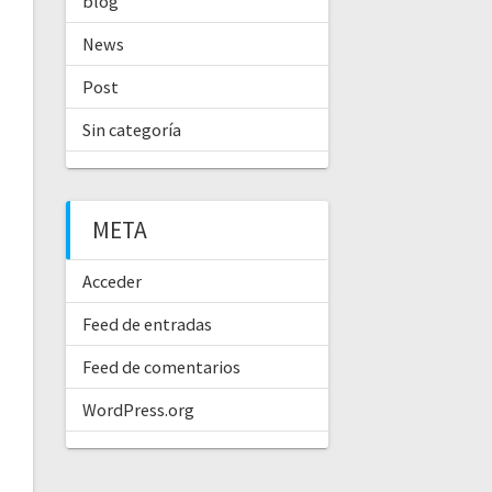
blog
News
Post
Sin categoría
META
Acceder
Feed de entradas
Feed de comentarios
WordPress.org