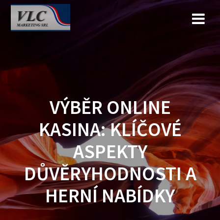
Saltar
al
contenido
VÝBĚR ONLINE
KASINA: KLÍČOVÉ
ASPEKTY
DŮVĚRYHODNOSTI A
HERNÍ NABÍDKY