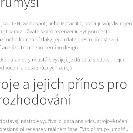
průmysl
 jsou IGN, GameSpot, nebo Metacritic, posilují svůj vliv nejen
tistikami a uživatelskými recenzemi. Byť jsou často
zí nebo komerční tlaky, jejich data přesto představují
í analýzu trhu nebo herního designu.
cké parametry neustále vyvíjejí, je důležité sledovat nejen
odnocení a data z různých zdrojů.
roje a jejich přínos pro
rozhodování
ostávají nástroje využívající data analytics, strojové učení
 profesionální recenze v reálném čase. Tyto přístupy umožňují