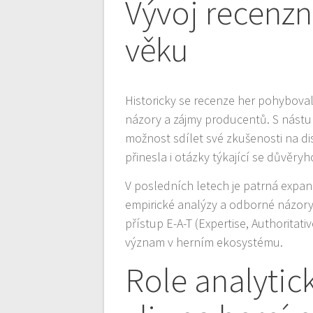
Vývoj recenzn
věku
Historicky se recenze her pohybovaly
názory a zájmy producentů. S nástup
možnost sdílet své zkušenosti na di
přinesla i otázky týkající se důvěryh
V posledních letech je patrná expan
empirické analýzy a odborné názory
přístup E-A-T (Expertise, Authoritat
význam v herním ekosystému.
Role analytic