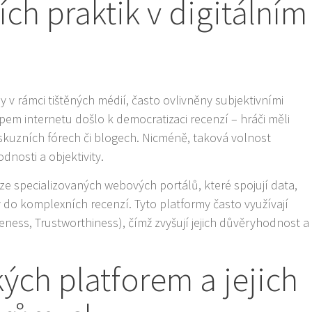
ích praktik v digitálním
 v rámci tištěných médií, často ovlivněny subjektivními
em internetu došlo k democratizaci recenzí – hráči měli
skuzních fórech či blogech. Nicméně, taková volnost
odnosti a objektivity.
ze specializovaných webových portálů, které spojují data,
 do komplexních recenzí. Tyto platformy často využívají
iveness, Trustworthiness), čímž zvyšují jejich důvěryhodnost a
kých platforem a jejich