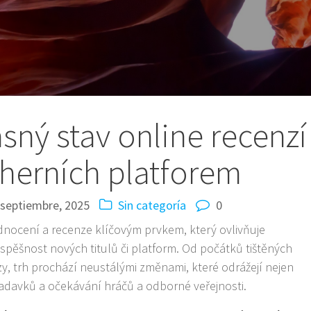
sný stav online recenzí
 herních platforem
 septiembre, 2025
Sin categoría
0
nocení a recenze klíčovým prvkem, který ovlivňuje
spěšnost nových titulů či platform. Od počátků tištěných
zy, trh prochází neustálými změnami, které odrážejí nejen
žadavků a očekávání hráčů a odborné veřejnosti.