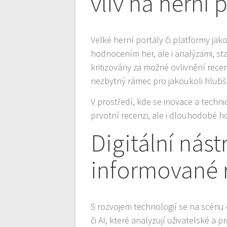
vliv na herní 
Velké herní portály či platformy jako
hodnocením her, ale i analýzami, sta
kritizovány za možné ovlivnění recen
nezbytný rámec pro jakoukoli hlubš
V prostředí, kde se inovace a techni
prvotní recenzi, ale i dlouhodobé h
Digitální nást
informované 
S rozvojem technologií se na scénu d
či AI, které analyzují uživatelské a