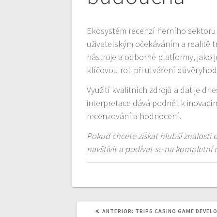
Ekosystém recenzí herního sektoru 
uživatelským očekáváním a realitě t
nástroje a odborné platformy, jako 
klíčovou roli při utváření důvěryh
Využití kvalitních zdrojů a dat je dn
interpretace dává podnět k inovacím
recenzování a hodnocení.
Pokud chcete získat hlubší znalosti
navštívit a podívat se na kompletní 
POST
ANTERIOR:
TRIPS CASINO GAME DEVELO