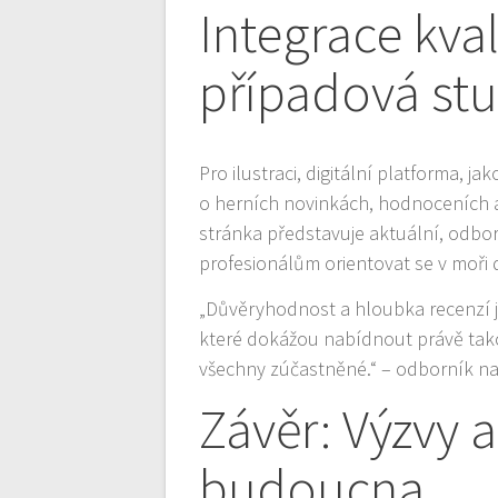
Integrace kva
případová stu
Pro ilustraci, digitální platforma, j
o herních novinkách, hodnoceních 
stránka představuje aktuální, odbor
profesionálům orientovat se v moři
„Důvěryhodnost a hloubka recenzí j
které dokážou nabídnout právě tako
všechny zúčastněné.“ – odborník na
Závěr: Výzvy 
budoucna