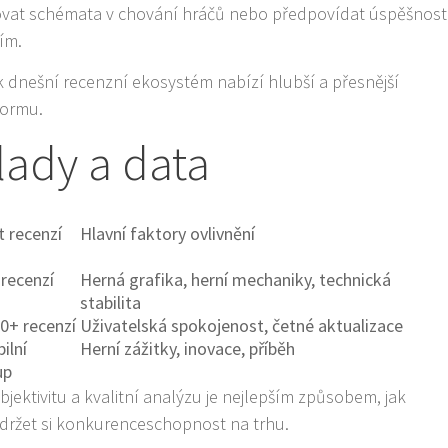
ikovat schémata v chování hráčů nebo předpovídat úspěšnost
ním.
ak dnešní recenzní ekosystém nabízí hlubší a přesnější
formu.
lady a data
 recenzí
Hlavní faktory ovlivnění
recenzí
Herná grafika, herní mechaniky, technická
stabilita
0+ recenzí
Uživatelská spokojenost, četné aktualizace
bilní
Herní zážitky, inovace, příběh
up
bjektivitu a kvalitní analýzu je nejlepším způsobem, jak
udržet si konkurenceschopnost na trhu.