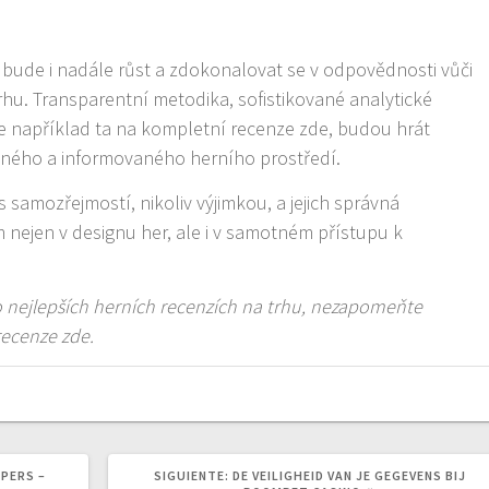
bude i nadále růst a zdokonalovat se v odpovědnosti vůči
rhu. Transparentní metodika, sofistikované analytické
je například ta na kompletní recenze zde, budou hrát
odného a informovaného herního prostředí.
es samozřejmostí, nikoliv výjimkou, a jejich správná
 nejen v designu her, ale i v samotném přístupu k
 o nejlepších herních recenzích na trhu, nezapomeňte
recenze zde.
SIGUIENTE
PERS –
SIGUIENTE:
DE VEILIGHEID VAN JE GEGEVENS BIJ