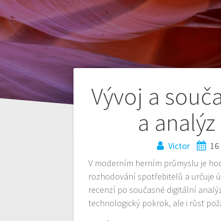
Navegación
Vývoj a souča
de
a analýz
entradas
Victor
16
V moderním herním průmyslu je hod
rozhodování spotřebitelů a určuje ú
recenzí po současné digitální analý
technologický pokrok, ale i růst po