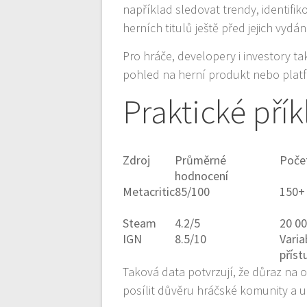
například sledovat trendy, identif
herních titulů ještě před jejich vydá
Pro hráče, developery i investory t
pohled na herní produkt nebo plat
Praktické přík
Zdroj
Průměrné
Počet
hodnocení
Metacritic
85/100
150+ 
Steam
4.2/5
20 00
IGN
8.5/10
Varia
příst
Taková data potvrzují, že důraz na o
posílit důvěru hráčské komunity a 