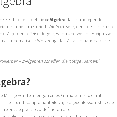
lgebra
hkeitstheorie bildet die
σ-Algebra
das grundlegende
gnisräume strukturiert. Wie Yogi Bear, der stets innerhalb
ben σ-Algebren präzise Regeln, wann und welche Ereignisse
 das mathematische Werkzeug, das Zufall in handhabbare
llierbar – σ-Algebren schaffen die nötige Klarheit.“
lgebra?
eine Menge von Teilmengen eines Grundraums, die unter
chnitten und Komplementbildung abgeschlossen ist. Diese
Ereignisse präzise zu definieren und
 zu definieren. Ohne sie wäre die Berechnung von