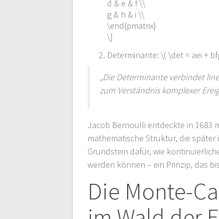
d & e & f \\
g & h & i \\
\end{pmatrix}
\]
Determinante: \( \det = aei + bf
„Die Determinante verbindet line
zum Verständnis komplexer Erei
Jacob Bernoulli entdeckte in 1683 m
mathematische Struktur, die später 
Grundstein dafür, wie kontinuierlic
werden können – ein Prinzip, das bi
Die Monte-Ca
im Wald der E