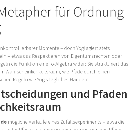
 Metapher für Ordnung
g
 unkontrollierbarer Momente – doch Yogi agiert stets
geln – etwa das Respektieren von Eigentumsrechten oder
eln die Funktion einer σ-Algebra wider: Sie strukturiert das
im Wahrscheinlichkeitsraum, wie Pfade durch einen
chen Regeln wie Yogis tägliches Handeln.
Entscheidungen und Pfaden
ichkeitsraum
ade
mögliche Verläufe eines Zufallsexperiments – etwa die
. Jeder Pfad ist eine Ereignismenge, und nur jene Pfade,