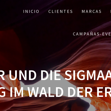
INICIO
CLIENTES
MARCAS
CAMPAÑAS-EV
R UND DIE SIGMA
 IM WALD DER ER