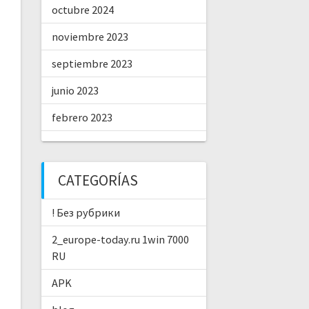
octubre 2024
noviembre 2023
septiembre 2023
junio 2023
febrero 2023
CATEGORÍAS
! Без рубрики
2_europe-today.ru 1win 7000
RU
APK