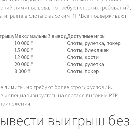
окий лимит вывода, но требуют строгих требований,
вы играете в слоты с высоким RTP.Все поддерживают
ыгрышу
Максимальный вывод
Доступные игры
10 000 ₸
Слоты, рулетка, покер
15 000 ₸
Слоты, блекджек
12 000 ₸
Слоты, кости
20 000 ₸
Слоты, рулетка
8 000 ₸
Слоты, покер
е лимиты, но требуют более строгих условий.
 вы специализируетесь на слотах с высоким RTP.
 приложения.
вывести выигрыш без