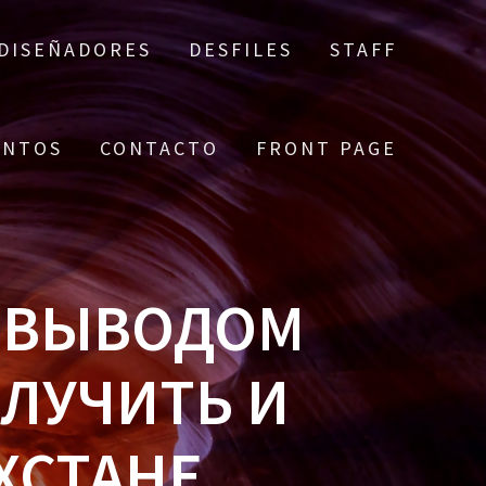
DISEÑADORES
DESFILES
STAFF
ENTOS
CONTACTO
FRONT PAGE
С ВЫВОДОМ
ОЛУЧИТЬ И
ХСТАНЕ