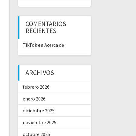
COMENTARIOS
RECIENTES
TikTok
en
Acerca de
ARCHIVOS
febrero 2026
enero 2026
diciembre 2025
noviembre 2025
octubre 2025