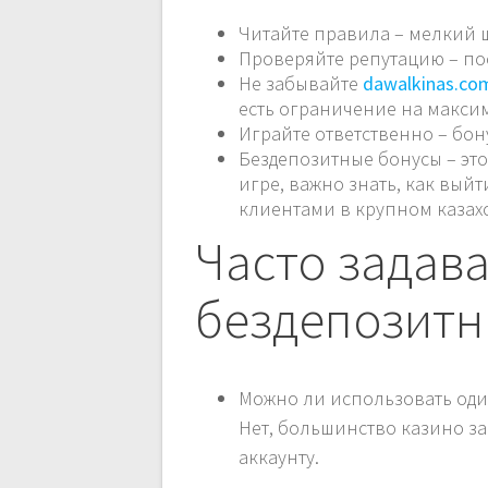
Читайте правила – мелкий 
Проверяйте репутацию – по
Не забывайте
dawalkinas.co
есть ограничение на макс
Играйте ответственно – бону
Бездепозитные бонусы – это
игре, важно знать, как выйт
клиентами в крупном казах
Часто задав
бездепозитн
Можно ли использовать один
Нет, большинство казино з
аккаунту.