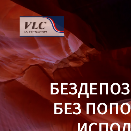
Saltar
al
contenido
БЕЗДЕПОЗ
БЕЗ ПОПО
ИСПОЛ