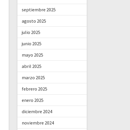
septiembre 2025
agosto 2025
julio 2025
junio 2025
mayo 2025
abril 2025
marzo 2025
febrero 2025
enero 2025
diciembre 2024
noviembre 2024