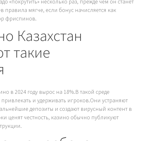
адо «покрутить» несколько раз, прежде чем он станет
в правила мягче, если бонус начисляется как
бор фриспинов.
но Казахстан
т такие
я
но в 2024 году вырос на 18%.В такой среде
 привлекать и удерживать игроков.Они устраняют
дальнейшие депозиты и создают вирусный контент в
оки ценят честность, казино обычно публикуют
трукции.