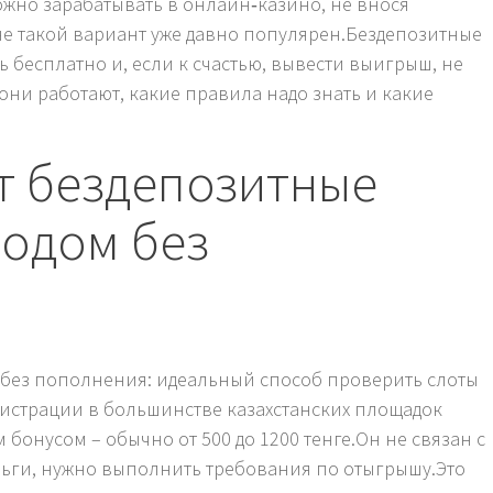
ожно зарабатывать в онлайн‑казино, не внося
ане такой вариант уже давно популярен.Бездепозитные
 бесплатно и, если к счастью, вывести выигрыш, не
они работают, какие правила надо знать и какие
т бездепозитные
водом без
 без пополнения: идеальный способ проверить слоты
гистрации в большинстве казахстанских площадок
бонусом – обычно от 500 до 1200 тенге.Он не связан с
ньги, нужно выполнить требования по отыгрышу.Это