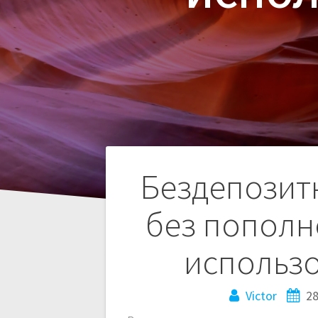
Navegación
Бездепозит
de
без пополн
entradas
использо
Victor
28