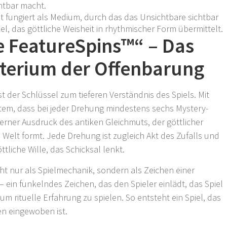
htbar macht.
st fungiert als Medium, durch das das Unsichtbare sichtbar
l, das göttliche Weisheit in rhythmischer Form übermittelt.
 FeatureSpins™“ – Das
terium der Offenbarung
st der Schlüssel zum tieferen Verständnis des Spiels. Mit
tem, dass bei jeder Drehung mindestens sechs Mystery-
rner Ausdruck des antiken Gleichmuts, der göttlicher
e Welt formt. Jede Drehung ist zugleich Akt des Zufalls und
ttliche Wille, das Schicksal lenkt.
cht nur als Spielmechanik, sondern als Zeichen einer
ein funkelndes Zeichen, das den Spieler einlädt, das Spiel
m rituelle Erfahrung zu spielen. So entsteht ein Spiel, das
nen eingewoben ist.