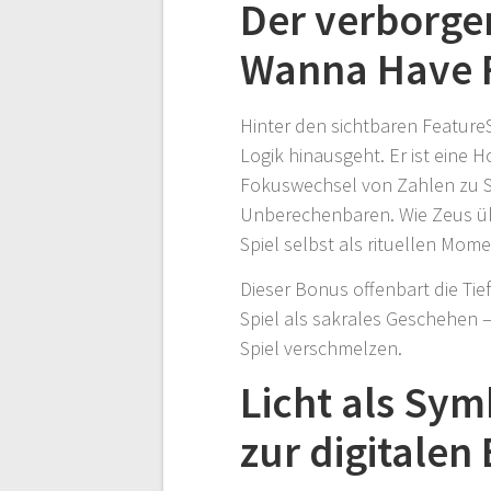
Der verborge
Wanna Have 
Hinter den sichtbaren FeatureS
Logik hinausgeht. Er ist eine H
Fokuswechsel von Zahlen zu S
Unberechenbaren. Wie Zeus über
Spiel selbst als rituellen Mom
Dieser Bonus offenbart die Ti
Spiel als sakrales Geschehen –
Spiel verschmelzen.
Licht als Sym
zur digitalen