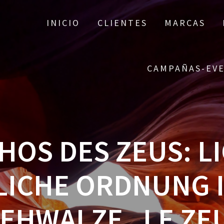
INICIO
CLIENTES
MARCAS
CAMPAÑAS-EV
HOS DES ZEUS: L
LICHE ORDNUNG I
EHWALZE „LE ZE