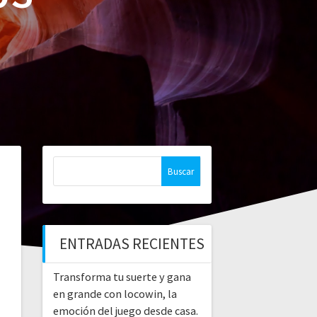
Buscar:
ENTRADAS RECIENTES
Transforma tu suerte y gana
en grande con locowin, la
emoción del juego desde casa.