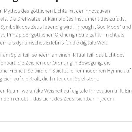
n Mythos des göttlichen Lichts mit der innovativen
ls. Die Drehwalze ist kein bloßes Instrument des Zufalls,
e Symbolik des Zeus lebendig wird. Through „God Mode“ und
s Prinzip der göttlichen Ordnung neu erzählt – nicht als
rn als dynamisches Erlebnis für die digitale Welt.
r am Spiel teil, sondern an einem Ritual teil: das Licht des
ffenbart, die Zeichen der Ordnung in Bewegung, die
nd Freiheit. So wird ein Spiel zu einer modernen Hymne auf
ich auf die Kraft, die hinter dem Spiel steht.
nen Raum, wo antike Weisheit auf digitale Innovation trifft. Ein
ondern erlebt – das Licht des Zeus, sichtbar in jedem