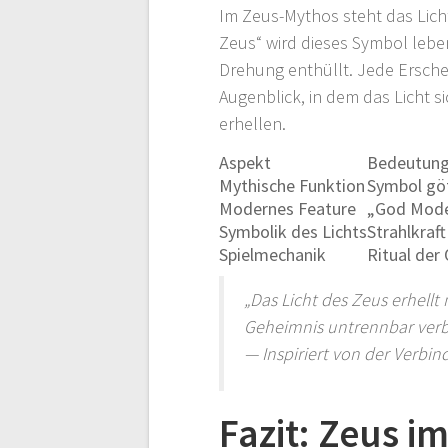
Im Zeus-Mythos steht das Licht
Zeus“ wird dieses Symbol leben
Drehung enthüllt. Jede Ersche
Augenblick, in dem das Licht s
erhellen.
Aspekt
Bedeutun
Mythische Funktion
Symbol göt
Modernes Feature
„God Mode
Symbolik des Lichts
Strahlkraf
Spielmechanik
Ritual der 
„Das Licht des Zeus erhellt
Geheimnis untrennbar verb
— Inspiriert von der Verbi
Fazit: Zeus i