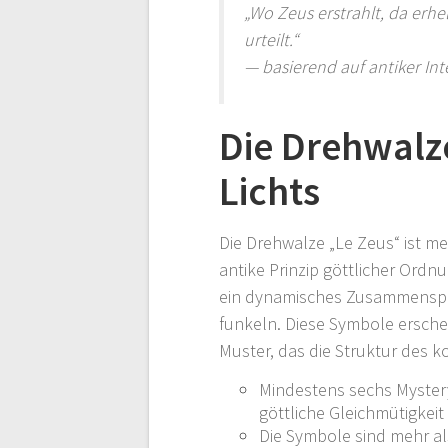
„Wo Zeus erstrahlt, da erhel
urteilt.“
— basierend auf antiker In
Die Drehwalze
Lichts
Die Drehwalze „Le Zeus“ ist mehr
antike Prinzip göttlicher Ord
ein dynamisches Zusammenspie
funkeln. Diese Symbole ersche
Muster, das die Struktur des k
Mindestens sechs Mystery
göttliche Gleichmütigkei
Die Symbole sind mehr als