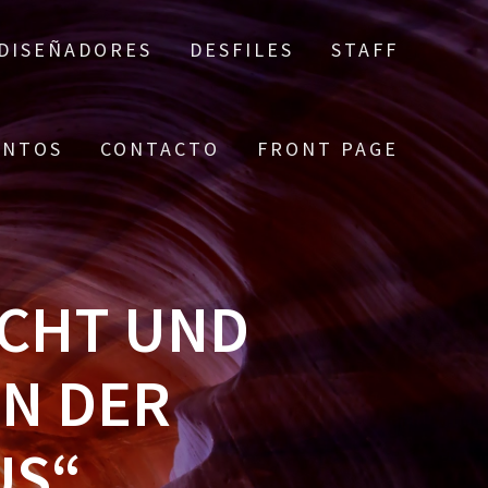
DISEÑADORES
DESFILES
STAFF
ENTOS
CONTACTO
FRONT PAGE
ICHT UND
N DER
US“