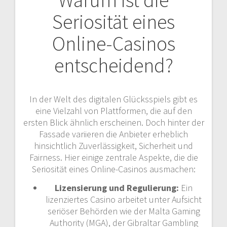
Seriosität eines
Online-Casinos
entscheidend?
In der Welt des digitalen Glücksspiels gibt es
eine Vielzahl von Plattformen, die auf den
ersten Blick ähnlich erscheinen. Doch hinter der
Fassade variieren die Anbieter erheblich
hinsichtlich Zuverlässigkeit, Sicherheit und
Fairness. Hier einige zentrale Aspekte, die die
Seriosität eines Online-Casinos ausmachen:
Lizensierung und Regulierung:
Ein
lizenziertes Casino arbeitet unter Aufsicht
seriöser Behörden wie der Malta Gaming
Authority (MGA), der Gibraltar Gambling