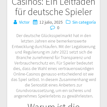
Casinos: Ein Leitfaden
für deutsche Spieler
Victor
12 julio, 2025
Sin categoría
0
Der deutsche Glücksspielmarkt hat in den
letzten Jahren eine bemerkenswerte
Entwicklung durchlaufen. Mit der Legalisierung
und Regulierung im Jahr 2021 setzt sich die
Branche zunehmend für Transparenz und
Verbraucherschutz ein. Für Spieler bedeutet
dies, dass die Wahl eines vertrauenswürdigen
Online-Casinos genauso entscheidend ist wie
das Spiel selbst. In diesem Zusammenhang wird
die Seriosität eines Anbieters zur
Grundvoraussetzung, um ein sicheres und
angenehmes Spielerlebnis zu gewährleisten.
Warum ist die