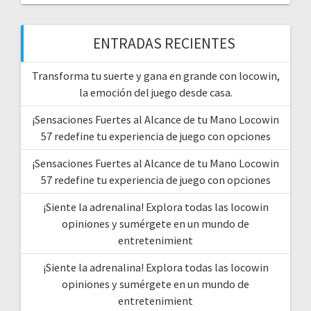
ENTRADAS RECIENTES
Transforma tu suerte y gana en grande con locowin,
la emoción del juego desde casa.
¡Sensaciones Fuertes al Alcance de tu Mano Locowin
57 redefine tu experiencia de juego con opciones
¡Sensaciones Fuertes al Alcance de tu Mano Locowin
57 redefine tu experiencia de juego con opciones
¡Siente la adrenalina! Explora todas las locowin
opiniones y sumérgete en un mundo de
entretenimient
¡Siente la adrenalina! Explora todas las locowin
opiniones y sumérgete en un mundo de
entretenimient