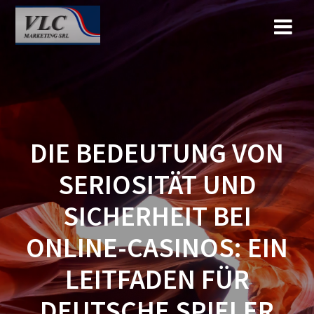
Saltar
al
contenido
DIE BEDEUTUNG VON
SERIOSITÄT UND
SICHERHEIT BEI
ONLINE-CASINOS: EIN
LEITFADEN FÜR
DEUTSCHE SPIELER