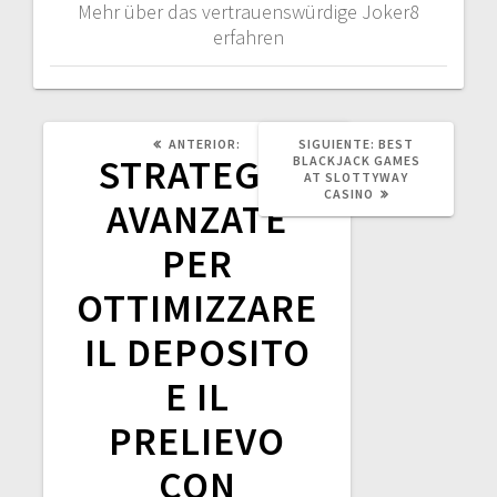
Mehr über das vertrauenswürdige Joker8
erfahren
POST
SIGUIENTE
ANTERIOR:
SIGUIENTE:
BEST
STRATEGIE
ANTERIOR:
POST:
BLACKJACK GAMES
AT SLOTTYWAY
CASINO
AVANZATE
PER
OTTIMIZZARE
IL DEPOSITO
E IL
PRELIEVO
CON