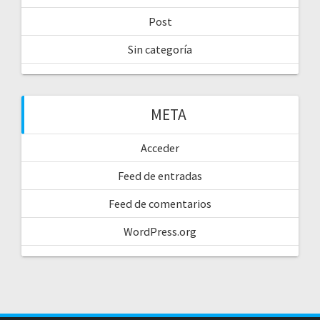
Post
Sin categoría
META
Acceder
Feed de entradas
Feed de comentarios
WordPress.org