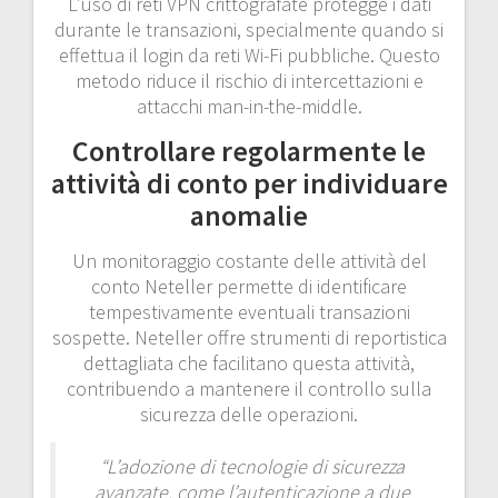
L’uso di reti VPN crittografate protegge i dati
durante le transazioni, specialmente quando si
effettua il login da reti Wi-Fi pubbliche. Questo
metodo riduce il rischio di intercettazioni e
attacchi man-in-the-middle.
Controllare regolarmente le
attività di conto per individuare
anomalie
Un monitoraggio costante delle attività del
conto Neteller permette di identificare
tempestivamente eventuali transazioni
sospette. Neteller offre strumenti di reportistica
dettagliata che facilitano questa attività,
contribuendo a mantenere il controllo sulla
sicurezza delle operazioni.
“L’adozione di tecnologie di sicurezza
avanzate, come l’autenticazione a due