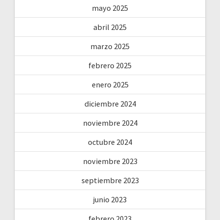
mayo 2025
abril 2025
marzo 2025
febrero 2025
enero 2025
diciembre 2024
noviembre 2024
octubre 2024
noviembre 2023
septiembre 2023
junio 2023
febrero 2023