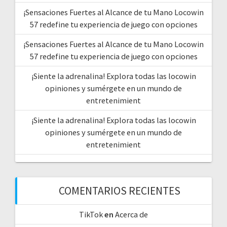
¡Sensaciones Fuertes al Alcance de tu Mano Locowin
57 redefine tu experiencia de juego con opciones
¡Sensaciones Fuertes al Alcance de tu Mano Locowin
57 redefine tu experiencia de juego con opciones
¡Siente la adrenalina! Explora todas las locowin
opiniones y sumérgete en un mundo de
entretenimient
¡Siente la adrenalina! Explora todas las locowin
opiniones y sumérgete en un mundo de
entretenimient
COMENTARIOS RECIENTES
TikTok
en
Acerca de