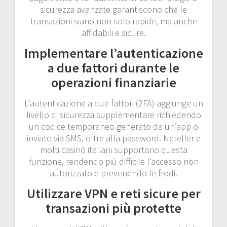
sicurezza avanzate garantiscono che le
transazioni siano non solo rapide, ma anche
affidabili e sicure.
Implementare l’autenticazione
a due fattori durante le
operazioni finanziarie
L’autenticazione a due fattori (2FA) aggiunge un
livello di sicurezza supplementare richiedendo
un codice temporaneo generato da un’app o
inviato via SMS, oltre alla password. Neteller e
molti casinò italiani supportano questa
funzione, rendendo più difficile l’accesso non
autorizzato e prevenendo le frodi.
Utilizzare VPN e reti sicure per
transazioni più protette