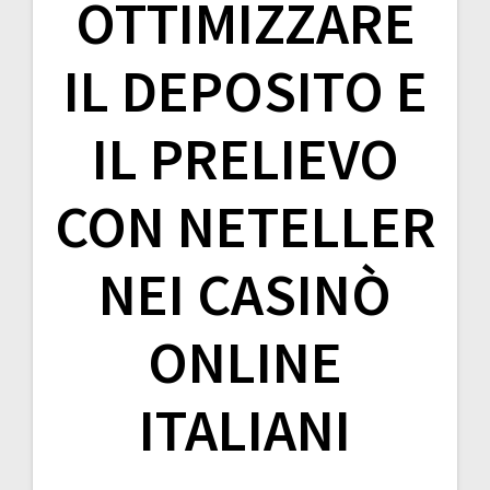
OTTIMIZZARE
IL DEPOSITO E
IL PRELIEVO
CON NETELLER
NEI CASINÒ
ONLINE
ITALIANI