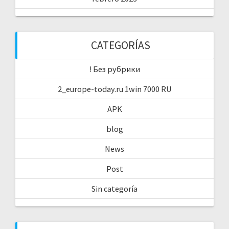
CATEGORÍAS
! Без рубрики
2_europe-today.ru 1win 7000 RU
APK
blog
News
Post
Sin categoría